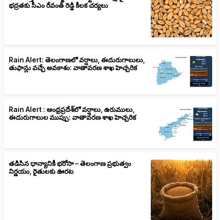
భద్రతకు సీఎం రేవంత్ రెడ్డి కీలక చర్యలు
Rain Alert: తెలంగాణలో వర్షాలు, ఈదురుగాలులు,
తుఫాన్లు వచ్చే అవకాశం: వాతావరణ శాఖ హెచ్చరిక
Rain Alert : ఆంధ్రప్రదేశ్‌లో వర్షాలు, ఉరుములు,
ఈదురుగాలుల ముప్పు: వాతావరణ శాఖ హెచ్చరిక
తడిసిన ధాన్యానికీ భరోసా – తెలంగాణ ప్రభుత్వం
నిర్ణయం, రైతులకు ఊరట