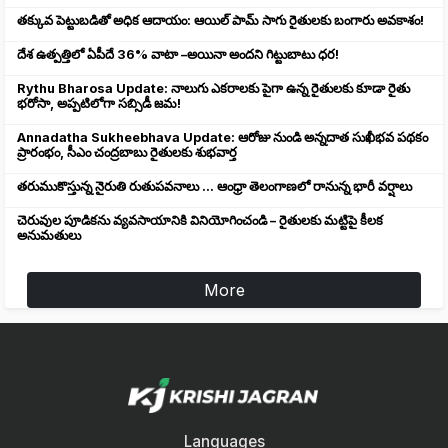
తక్కువ పెట్టుబడితో అధిక ఆదాయం: ఆయిల్ పామ్ సాగు రైతులకు బంగారు అవకాశం!
దేశ ఉత్పత్తిలో ఏపీదే 36% వాటా –అయినా అందని గిట్టుబాటు ధర!
Rythu Bharosa Update: నాలుగు ఎకరాలకు పైగా ఉన్న రైతులకు కూడా రైతు
భరోసా, అప్పటిలోగా సబ్సిడీ జమ!
Annadatha Sukheebhava Update: ఆరోజు నుండి అన్నదాత సుఖీభవ పథకం
ప్రారంభం, సీఎం చంద్రబాబు రైతులకు శుభవార్త
తరుముకొస్తున్న నైరుతి రుతుపవనాలు ... ఆంధ్రా తెలంగాణలో రానున్న భారీ వర్షాలు
చెరువుల పూడికను వ్యవసాయానికి వినియోగించండి – రైతులకు మట్టిపై కీలక
అనుమతులు
More
Languages