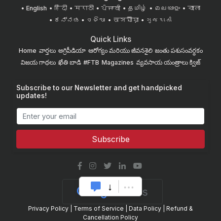
English
हिंदी
मराठी
ਪੰਜਾਬੀ
தமிழ்
മലയാളം
বাংলা
ಕನ್ನಡ
ଓଡିଆ
অসমীয়া
ગુજરાતી
Quick Links
Home
వార్తలు
అగ్రిపీడియా
ఆరోగ్యం మరియు జీవనశైలి
జంతు పశుసంవర్ధకం
విజయ గాథలు
ఖేతి బాడి
#FTB
Magazines
వ్యవసాయ యంత్రాలు
క్విజ్
Subscribe to our Newsletter and get handpicked
updates!
Subscribe
Privacy Policy
|
Terms of Service
|
Data Policy
|
Refund &
Cancellation Policy