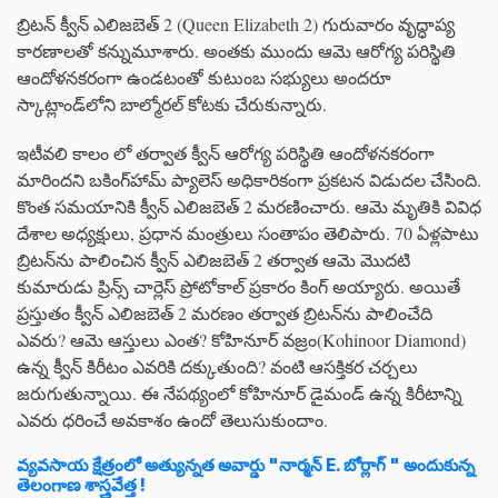
బ్రిటన్ క్వీన్‌ ఎలిజబెత్‌ 2 (Queen Elizabeth 2) గురువారం వృద్ధాప్య
కారణాలతో కన్నుమూశారు. అంతకు ముందు ఆమె ఆరోగ్య పరిస్థితి
ఆందోళనకరంగా ఉండటంతో కుటుంబ సభ్యులు అందరూ
స్కాట్లాండ్‌లోని బాల్మోరల్‌ కోటకు చేరుకున్నారు.
ఇటీవలి కాలం లో తర్వాత క్వీన్‌ ఆరోగ్య పరిస్థితి ఆందోళనకరంగా
మారిందని బకింగ్‌హామ్‌ ప్యాలెస్‌ అధికారికంగా ప్రకటన విడుదల చేసింది.
కొంత సమయానికి క్వీన్‌ ఎలిజబెత్‌ 2 మరణించారు. ఆమె మృతికి వివిధ
దేశాల అధ్యక్షులు, ప్రధాన మంత్రులు సంతాపం తెలిపారు. 70 ఏళ్లపాటు
బ్రిటన్‌ను పాలించిన క్వీన్‌ ఎలిజబెత్‌ 2 తర్వాత ఆమె మొదటి
కుమారుడు ప్రిన్స్‌ చార్లెస్‌ ప్రోటోకాల్‌ ప్రకారం కింగ్‌ అయ్యారు. అయితే
ప్రస్తుతం క్వీన్‌ ఎలిజబెత్‌ 2 మరణం తర్వాత బ్రిటన్‌ను పాలించేది
ఎవరు? ఆమె ఆస్తులు ఎంత? కోహినూర్‌ వజ్రం(Kohinoor Diamond)
ఉన్న క్వీన్‌ కిరీటం ఎవరికి దక్కుతుంది? వంటి ఆసక్తికర చర్చలు
జరుగుతున్నాయి. ఈ నేపథ్యంలో కోహినూర్‌ డైమండ్ ఉన్న కిరీటాన్ని
ఎవరు ధరించే అవకాశం ఉందో తెలుసుకుందాం.
వ్యవసాయ క్షేత్రంలో అత్యున్నత అవార్డు "నార్మన్ E. బోర్లాగ్ " అందుకున్న
తెలంగాణ శాస్త్రవేత్త !