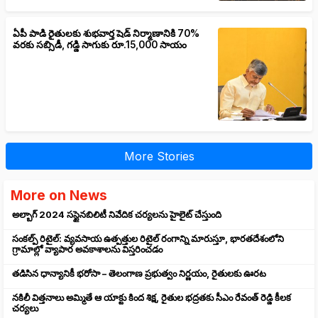
ఏపీ పాడి రైతులకు శుభవార్త షెడ్ నిర్మాణానికి 70%
వరకు సబ్సిడీ, గడ్డి సాగుకు రూ.15,000 సాయం
More Stories
More on News
అల్బాగ్ 2024 సస్టైనబిలిటీ నివేదిక చర్యలను హైలైట్ చేస్తుంది
సంకల్ప్ రిటైల్: వ్యవసాయ ఉత్పత్తుల రిటైల్ రంగాన్ని మారుస్తూ, భారతదేశంలోని
గ్రామాల్లో వ్యాపార అవకాశాలను విస్తరించడం
తడిసిన ధాన్యానికీ భరోసా – తెలంగాణ ప్రభుత్వం నిర్ణయం, రైతులకు ఊరట
నకిలీ విత్తనాలు అమ్మితే ఆ యాక్టు కింద శిక్ష, రైతుల భద్రతకు సీఎం రేవంత్ రెడ్డి కీలక
చర్యలు