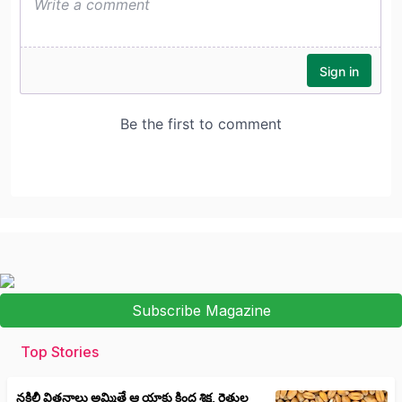
Subscribe Magazine
Top Stories
నకిలీ విత్తనాలు అమ్మితే ఆ యాక్టు కింద శిక్ష, రైతుల