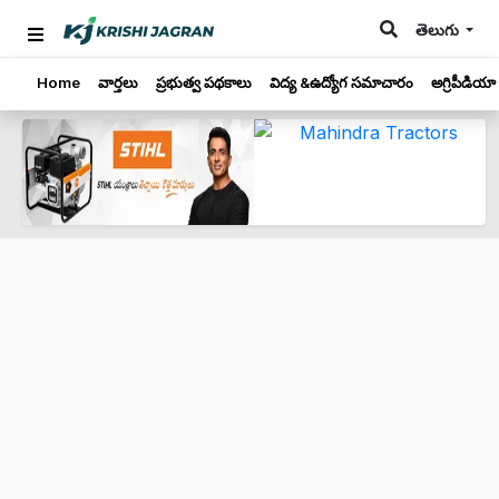
తెలుగు
Home
వార్తలు
ప్రభుత్వ పథకాలు
విద్య &ఉద్యోగ సమాచారం
అగ్రిపీడియా