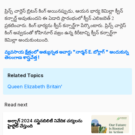
ప్రిన్స్ చార్లెస్ బ్రిటన్‌ కింగ్‌ అయినప్పుడు, ఆయన భార్య కెమిల్లా క్వీన్‌
కన్సార్ట్‌ అవుతుందని ఈ ఏడాది ప్రారంభంలో క్వీన్‌ ఎలిజబెత్‌ 2
ప్రకటించారు. కింగ్‌ భార్యను క్వీన్‌ కన్సార్ట్‌గా పేర్కొంటారు. ప్రిన్స్‌ చార్లెస్‌
కింగ్‌ అవ్వడంతో కోహినూర్‌ వజ్రం ఉన్న కిరీటాన్ని క్వీన్ కన్సార్ట్‌గా
కెమిల్లా అందుకుంటుంది.
వ్యవసాయ క్షేత్రంలో అత్యున్నత అవార్డు "నార్మన్ E. బోర్లాగ్ " అందుకున్న
తెలంగాణ శాస్త్రవేత్త !
Related Topics
Queen Elizabeth
Britain'
Read next
అల్బాగ్ 2024 సస్టైనబిలిటీ నివేదిక చర్యలను
హైలైట్ చేస్తుంది