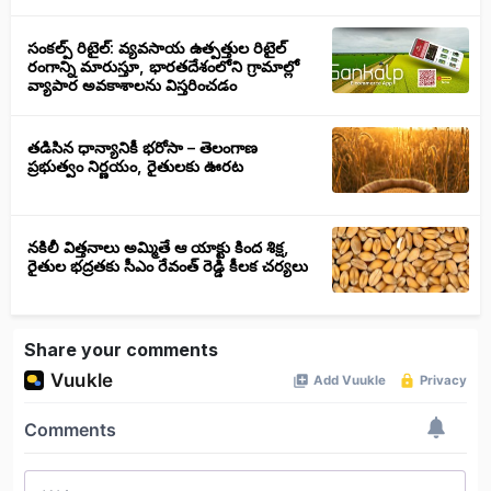
సంకల్ప్ రిటైల్: వ్యవసాయ ఉత్పత్తుల రిటైల్
రంగాన్ని మారుస్తూ, భారతదేశంలోని గ్రామాల్లో
వ్యాపార అవకాశాలను విస్తరించడం
తడిసిన ధాన్యానికీ భరోసా – తెలంగాణ
ప్రభుత్వం నిర్ణయం, రైతులకు ఊరట
నకిలీ విత్తనాలు అమ్మితే ఆ యాక్టు కింద శిక్ష,
రైతుల భద్రతకు సీఎం రేవంత్ రెడ్డి కీలక చర్యలు
Share your comments