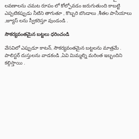
లవణాలను చమట రూపం లో కోల్పోవడం జరుగుతుంది కాబట్టి
ఎప్పటికప్పుడు నీటిని తాగుతూ , కొబ్బరి బొండాలు ,శీతల పానీయాలు
,జ్యూస్ లను స్వీకరిస్తూ వుండండి .
సౌకర్యవంతమైన బట్టలు ధరించండి
వేసవిలో ఎప్పుడూ కాటన్, సౌకర్యవంతమైన బట్టలను మాత్రమే .
పాలిస్టర్ దుస్తులను వాడకండి ,ఏవి మిమ్మల్ని మరింత ఇబ్బందిని
కల్గిస్తాయి .