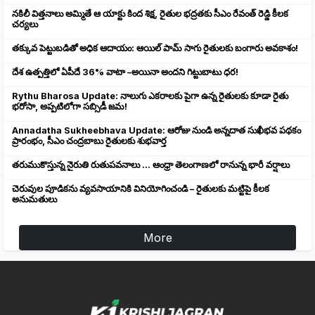
నకిలీ విత్తనాలు అమ్మితే ఆ యాక్టు కింద శిక్ష, రైతుల భద్రతకు సీఎం రేవంత్ రెడ్డి కీలక
చర్యలు
తక్కువ పెట్టుబడితో అధిక ఆదాయం: ఆయిల్ పామ్ సాగు రైతులకు బంగారు అవకాశం!
దేశ ఉత్పత్తిలో ఏపీదే 36% వాటా –అయినా అందని గిట్టుబాటు ధర!
Rythu Bharosa Update: నాలుగు ఎకరాలకు పైగా ఉన్న రైతులకు కూడా రైతు
భరోసా, అప్పటిలోగా సబ్సిడీ జమ!
Annadatha Sukheebhava Update: ఆరోజు నుండి అన్నదాత సుఖీభవ పథకం
ప్రారంభం, సీఎం చంద్రబాబు రైతులకు శుభవార్త
తరుముకొస్తున్న నైరుతి రుతుపవనాలు ... ఆంధ్రా తెలంగాణలో రానున్న భారీ వర్షాలు
చెరువుల పూడికను వ్యవసాయానికి వినియోగించండి – రైతులకు మట్టిపై కీలక
అనుమతులు
More