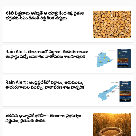
నకిలీ విత్తనాలు అమ్మితే ఆ యాక్టు కింద శిక్ష, రైతుల
భద్రతకు సీఎం రేవంత్ రెడ్డి కీలక చర్యలు
Rain Alert: తెలంగాణలో వర్షాలు, ఈదురుగాలులు,
తుఫాన్లు వచ్చే అవకాశం: వాతావరణ శాఖ హెచ్చరిక
Rain Alert : ఆంధ్రప్రదేశ్‌లో వర్షాలు, ఉరుములు,
ఈదురుగాలుల ముప్పు: వాతావరణ శాఖ హెచ్చరిక
తడిసిన ధాన్యానికీ భరోసా – తెలంగాణ ప్రభుత్వం
నిర్ణయం, రైతులకు ఊరట