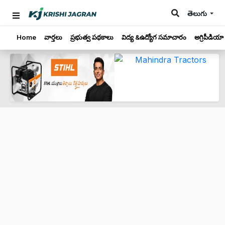
తెలుగు
Home
వార్తలు
ప్రభుత్వ పథకాలు
విద్య &ఉద్యోగ సమాచారం
అగ్రిపీడియా