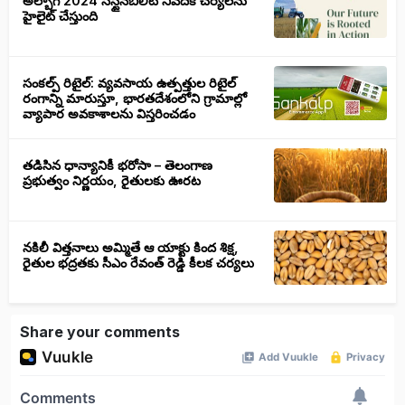
అల్బాగ్ 2024 సస్టైనబిలిటీ నివేదిక చర్యలను
హైలైట్ చేస్తుంది
సంకల్ప్ రిటైల్: వ్యవసాయ ఉత్పత్తుల రిటైల్
రంగాన్ని మారుస్తూ, భారతదేశంలోని గ్రామాల్లో
వ్యాపార అవకాశాలను విస్తరించడం
తడిసిన ధాన్యానికీ భరోసా – తెలంగాణ
ప్రభుత్వం నిర్ణయం, రైతులకు ఊరట
నకిలీ విత్తనాలు అమ్మితే ఆ యాక్టు కింద శిక్ష,
రైతుల భద్రతకు సీఎం రేవంత్ రెడ్డి కీలక చర్యలు
Share your comments