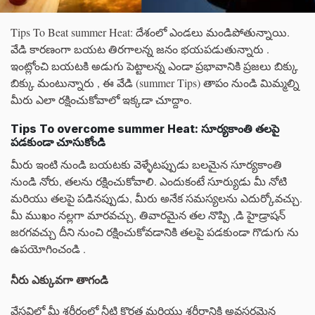
Tips To Beat summer Heat: దేశంలో ఎండలు మండిపోతున్నాయి.
వేడి కారణంగా బయట తిరగాలన్న జనం భయపడుతున్నారు .
ఇంట్లోంచి బయటకి అడుగు పెట్టాలన్న ఎండా ప్రభావానికి ప్రజలు బిక్కు
బిక్కు మంటున్నారు , ఈ వేడి (summer Tips) తాపం నుండి మిమ్మల్ని
మీరు ఎలా రక్షించుకోవాలో ఇక్కడా చూద్దాం.
Tips To overcome summer Heat: సూర్యకాంతి తలపై
పడకుండా చూసుకోండి
మీరు ఇంటి నుండి బయటకు వెళ్ళేటప్పుడు బలమైన సూర్యకాంతి
నుండి నోరు, తలను రక్షించుకోవాలి. ఎందుకంటే సూర్యుడు మీ నోటి
మరియు తలపై పడినప్పుడు, మీరు అనేక సమస్యలను ఎదుర్కోవచ్చు.
మీ ముఖం నల్లగా మారవచ్చు, తివారమైన తల నొప్పి ,డి హైడ్రాషన్
జరగవచ్చు దీని నుంచి రక్షించుకోవడానికి తలపై పడకుండా గొడుగు ను
ఉపయోగించండి .
నీరు ఎక్కువగా తాగండి
వేసవిలో మీ శరీరంలో నీటి కొరత మరియు శరీరానికి అవసరమైన