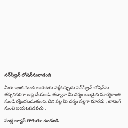
సన్‌స్క్రీన్‌ లోషన్‌నువాడండి
మీరు ఇంటి నుండి బయటకు వెళ్లేటప్పుడు సన్‌స్క్రీన్ లోషన్‌ను
తప్పనిసరిగా అప్లై చేయండి. తద్వారా మీ చర్మం బలమైన సూర్యకాంతి
నుండి రక్షించబడుతుంది. దీని వల్ల మీ చర్మం నల్లగా మారదు , టానింగ్
నుంచి బయటపడవచు .
పండ్ల జ్యూస్ తాగుతూ ఉండండి