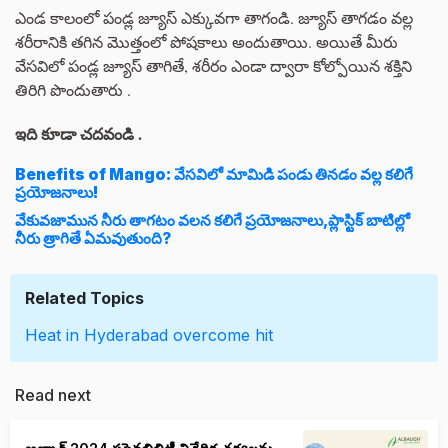
ఎండ కాలంలో పండ్ల జ్యూస్ ఎక్కువగా తాగండి. జ్యూస్ తాగడం వల్ల
శరీరానికి తగిన మెుత్తంలో పోషకాలు అందుతాయి. అయితే మీరు
వేసవిలో పండ్ల జ్యూస్ తాగితే, శరీరం ఎండా ద్వారా కోల్పోయిన శక్తిని
తిరిగి పొందుతారు .
ఇది కూడా చదవండి .
Benefits of Mango: వేసవిలో మామిడి పండు తినడం వల్ల కలిగే
ప్రయోజనాలు!
వేకువజామున నీరు తాగటం వలన కలిగే ప్రయోజనాలు,ప్లాస్టిక్ బాటిల్లో
నీరు త్రాగితే ఏమవుతుంది?
Related Topics
Heat in Hyderabad
overcome hit
Read next