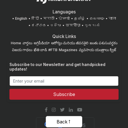
Languages
English
हिंदी
मराठी
ਪੰਜਾਬੀ
தமிழ்
മലയാളം
বাংলা
ಕನ್ನಡ
ଓଡିଆ
অসমীয়া
ગુજરાતી
Quick Links
Home
వార్తలు
అగ్రిపీడియా
ఆరోగ్యం మరియు జీవనశైలి
జంతు పశుసంవర్ధకం
విజయ గాథలు
ఖేతి బాడి
#FTB
Magazines
వ్యవసాయ యంత్రాలు
క్విజ్
Subscribe to our Newsletter and get handpicked
updates!
Subscribe
Back