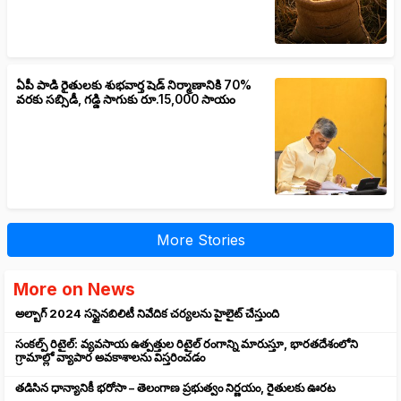
ఏపీ పాడి రైతులకు శుభవార్త షెడ్ నిర్మాణానికి 70%
వరకు సబ్సిడీ, గడ్డి సాగుకు రూ.15,000 సాయం
More Stories
More on News
అల్బాగ్ 2024 సస్టైనబిలిటీ నివేదిక చర్యలను హైలైట్ చేస్తుంది
సంకల్ప్ రిటైల్: వ్యవసాయ ఉత్పత్తుల రిటైల్ రంగాన్ని మారుస్తూ, భారతదేశంలోని
గ్రామాల్లో వ్యాపార అవకాశాలను విస్తరించడం
తడిసిన ధాన్యానికీ భరోసా – తెలంగాణ ప్రభుత్వం నిర్ణయం, రైతులకు ఊరట