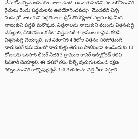
చేసుకోవాల్సిన అవసరం చాలా ఉంది. ఈ నారుమడిని పెంచుకోవడానికి
రైతులు రెండు పద్దతులను ఉపయోగించవచ్చు, మొదటిది చిన్న
మడుల్లో నాటుకుని పద్దతికాగా, డ్రిప్ సౌకర్యంతో ఎతైన బెడ్ల మీద
నాటుకుని పద్దతి మరొక్కటి. విత్తనాలను నాటుకుని ముందు విత్తనశుద్ధి
చేపట్టాలి, దీనికోసం ఒక కిలో విత్తనానికి 3 గ్రాముల కాప్టాన్ కలిపి
విత్తనశుద్ది చెయ్యాలి. ఒక ఎకరానికి 4 కిలోల విత్తనం సరిపోతుంది.
నారుపెరిగే సమయంలో నారుకుళ్లు తెగులు సోకకుండా ఉండేందుకు 10
రోజులకు ఒకసారి లీటర్ నీటికి 3 గ్రాముల కాపర్ ఆక్సీక్లోరైడ్ కలిపి
పిచికారీ చెయ్యాలి. ఈ దశలో రసం పీల్చే పురుగులనుండి రక్షణ
కల్పించడానికి కార్బొఫ్యుర్మన్ 3 జి గుళికలను చల్లి నీరు పెట్టాలి.