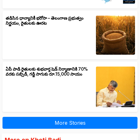
తడిసిన ధాన్యానికీ భరోసా – తెలంగాణ ప్రభుత్వం
నిర్ణయం, రైతులకు ఊరట
ఏపీ పాడి రైతులకు శుభవార్త షెడ్ నిర్మాణానికి 70%
వరకు సబ్సిడీ, గడ్డి సాగుకు రూ.15,000 సాయం
More Stories