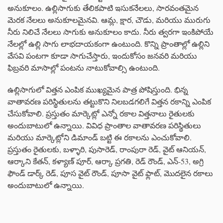
అనుకూలం. ఉల్లిసాగుకు తేలికపాటి ఇసుకనేలలు, సారవంతమైన
మెరక నేలలు అనుకూలమైనవి. ఆమ్ల, క్షార, చౌడు, మరియు మురుగు
నీరు నిలిచే నేలలు సాగుకు అనుకూలం కాదు. నీరు త్వరగా ఇంకిపోయే
నేలల్లో ఉల్లి సాగు లాభదాయకంగా ఉంటుంది. కొన్ని ప్రాంతాల్లో ఉల్లిని
వేసవి పంటగా కూడా సాగుచేస్తారు, ఇందుకోసం జనవరి మరియు
ఫిబ్రవరి మాసాల్లో పంటను నాటుకోవాల్సి ఉంటుంది.
ఉల్లిసాగులో విత్తన ఎంపిక ముఖ్యమైన పాత్ర పోషిస్తుంది. భిన్న
వాతావరణ పరిస్థితులను తట్టుకొని నిలబడగలిగే విత్తన రకాన్ని ఎంపిక
చేసుకోవాలి. ప్రస్తుతం మార్కెట్లో ఎన్నో రకాల విత్తనాలు రైతులకు
అందుబాటులో ఉన్నాయి. వివిధ ప్రాంతాల వాతావరణ పరిస్థితులు
మరియు మార్కెట్లోని డిమాండ్ బట్టి ఈ రకాలను ఎంచుకోవాలి.
ప్రస్తుతం రైతులకు, బళ్ళారి, పుసారెడ్, రాంపురా రెడ్, వైట్ ఆనియన్,
ఆర్కాని కేతన్, కళ్యాణ్ పూర్, ఆర్కా ప్రగతి, రెడ్ రౌండ్, ఎన్-53, అగ్రి
ఫౌండ్ డార్క్ రెడ్, పూస వైట్ రౌండ్, పూసా వైట్ ఫ్లాట్, మొదలైన రకాలు
అందుబాటులో ఉన్నాయి.