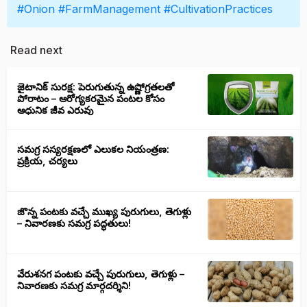
#Onion
#FarmManagement
#CultivationPractices
Read next
జైటానిక్ సురక్ష: పెరుగుతున్న ఉష్ణోగ్రతలతో
పోరాటం – ఆరోగ్యకరమైన పంటల కోసం
ఆధునిక జీవ ఎరువు
సమగ్ర సస్యరక్షణలో ఎలుకల నియంత్రణ:
ప్రక్రియ, చర్యలు
జొన్న పంటకు వచ్చే ముఖ్య పురుగులు, తెగుళ్లు
– నివారణకు సమగ్ర పద్ధతులు!
వేరుశనగ పంటకు వచ్చే పురుగులు, తెగుళ్లు –
నివారణకు సమగ్ర మార్గదర్శిని!