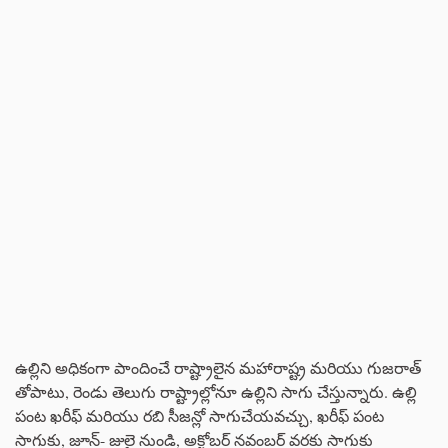
ఉల్లిని అధికంగా పాందించే రాష్ట్రాలైన మహారాష్ట్ర మరియు గుజరాత్
తోపాటు, రెండు తెలుగు రాష్ట్రాల్లోనూ ఉల్లిని సాగు చేస్తున్నారు. ఉల్లి
పంట ఖరీఫ్ మరియు రబి సీజన్లో సాగుచేయవచ్చు, ఖరీఫ్ పంట
సాగుకు, జూన్- జులై నుండి, అక్టోబర్ నవంబర్ వరకు సాగుకు