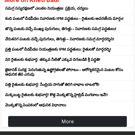
More on Kheti Badi
సమగ్ర సస్యరక్షణలో ఎలుకల నియంత్రణ: ప్రక్రియ, చర్యలు
కంది పంటలో చీడపీడల నివారణకు IPM పద్ధతులు – రైతులకు ఆచరణీయ మార్గం!
జొన్న పంటకు వచ్చే ముఖ్య పురుగులు, తెగుళ్లు – నివారణకు సమగ్ర పద్ధతులు!
వేరుశనగ పంటకు వచ్చే పురుగులు, తెగుళ్లు – నివారణకు సమగ్ర మార్గదర్శిని!
ప్రత్తి పంటలో చీడపీడల నియంత్రణకు IPM పద్ధతులు: రైతులకో మార్గదర్శి!
వరి రైతులకు శుభవార్త: తక్కువ నీటితో ఎక్కువ దిగుబడికి శ్రీ పద్ధతి!
జైటానిక్ సురక్ష: పెరుగుతున్న ఉష్ణోగ్రతలతో పోరాటం – ఆరోగ్యకరమైన పంటల కోసం
ఆధునిక జీవ ఎరువు
పత్తి రైతులకు శుభవార్త: సేంద్రియ సాగుతో తిరిగి లాభాల బాటలోకి!
మక్కబుట్ట రైతులకు శుభవార్త! కొత్త మొక్కజొన్న హైబ్రిడ్ వంగడాలు ఇవే!!
మొక్కజొన్న పెంపకంలో ఆధునిక విధానాలు
More