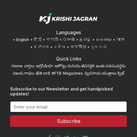
Languages
English
हिंदी
मराठी
ਪੰਜਾਬੀ
தமிழ்
മലയാളം
বাংলা
ಕನ್ನಡ
ଓଡିଆ
অসমীয়া
ગુજરાતી
Quick Links
Home
వార్తలు
అగ్రిపీడియా
ఆరోగ్యం మరియు జీవనశైలి
జంతు పశుసంవర్ధకం
విజయ గాథలు
ఖేతి బాడి
#FTB
Magazines
వ్యవసాయ యంత్రాలు
క్విజ్
Subscribe to our Newsletter and get handpicked
updates!
Subscribe