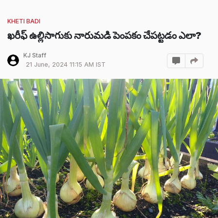
KHETI BADI
ఖరీఫ్ ఉల్లిసాగుకు నారుమడి పెంపకం చేపట్టడం ఎలా?
KJ Staff
21 June, 2024 11:15 AM IST