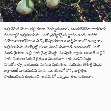
ఉల్లి చేసిన మేలు తల్లి కూడా చెయ్యదంటారు, అందుకేనేమో భారతీయ
వంటకాల్లో ఉల్లిపాయను ఎంతో ప్రత్యేకమైన స్థానం ఉంది. ఆహార
ప్రయోజనాలతోపాటు ఎన్నో ఔషధగుణాలు ఉల్లిపాయిలో ఉన్నాయి.
ఉల్లిపాయను మార్కెట్లో కూడా మంచి డిమాండ్ ఉండటంతో ఎంతో
మంది రైతులు ఉల్లి సాగువైపు మొగ్గు చూపుతున్నారు. అయితే ఉల్లిని
సాగు చేయాలనుకునే రైతులు ముందుగా నారుమడిని సిద్ధం
చేసుకోవాల్సి ఉంటుంది. పంటకు పురుగులు మరియు తెగుళ్ల బెడద
తగ్గాలంటే నారుమడిని పెంచే సమయంలో కొన్ని జాగ్రత్తలు
పాటించవలసి ఉంటుంది, అవేమిటో ఇప్పుడు తెలుసుకుందాం.