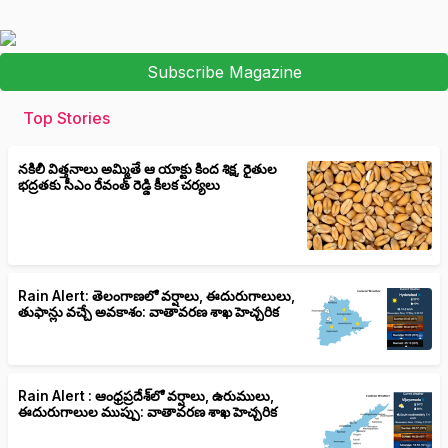
Subscribe Magazine
Top Stories
నకిలీ విత్తనాలు అమ్మితే ఆ యాక్టు కింద శిక్ష, రైతుల
భద్రతకు సీఎం రేవంత్ రెడ్డి కీలక చర్యలు
Rain Alert: తెలంగాణలో వర్షాలు, ఈదురుగాలులు,
తుఫాన్లు వచ్చే అవకాశం: వాతావరణ శాఖ హెచ్చరిక
Rain Alert : ఆంధ్రప్రదేశ్‌లో వర్షాలు, ఉరుములు,
ఈదురుగాలుల ముప్పు: వాతావరణ శాఖ హెచ్చరిక