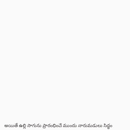
అయితే ఉల్లి సాగును ప్రారంభించే ముందు నారుమడులు సిద్ధం