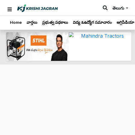
తెలుగు
Home
వార్తలు
ప్రభుత్వ పథకాలు
విద్య &ఉద్యోగ సమాచారం
అగ్రిపీడియా