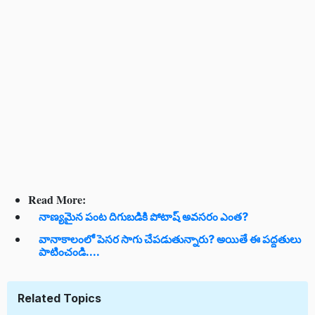
Read More:
నాణ్యమైన పంట దిగుబడికి పోటాష్ అవసరం ఎంత?
వానాకాలంలో పెసర సాగు చేపడుతున్నారు? అయితే ఈ పద్దతులు
పాటించండి....
Related Topics