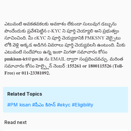
ఎటువంటి అవకతవకలకు అవకాశం లేకుండా సులువుగ డబ్బును
పొందేందుకు ప్రవేశపెట్టిన e-KYC ని పూర్తి చెయ్యాలి అని ప్రభుత్వం
సూచించింది. మీ eKYC ని పూర్తి చెయ్యడానికి PMKSNY వెబ్సైటు
లోకి వెళ్లి అక్కడ అడిగిన వివరాలు పూర్తి చెయ్యవలసి ఉంటుంది. మీకు
ఎటువంటి సందేహాలు ఉన్న ఇంకా మిగతా సమాచారం కోసం
pmkisan-ict@gov.in
ను EMAIL ద్వారా సంప్రదించవచ్చు. మరింత
155261 or 1800115526 (Toll-
సమాచారం కోసం హెల్ప్లైన్ నెంబర్ :
Free) or 011-23381092.
Related Topics
#PM kisan
#పీఎం కిసాన్
#ekyc
#Eligibility
Read next