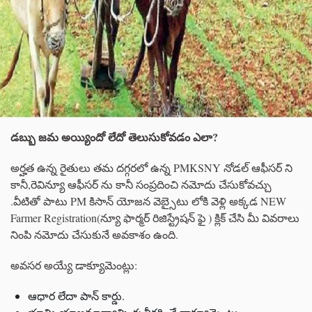
డబ్బు జమ అయ్యిందో లేదో తెలుసుకోవడం ఎలా?
అర్హత ఉన్న రైతులు తమ దగ్గరలో ఉన్న PMKSNY నోడల్ ఆఫీసర్ ని
కానీ,రెవిన్యూ ఆఫీసర్ ను కానీ సంప్రదించి నమోదు చేసుకోవచ్చు
.వీటితో పాటు PM కిసాన్ యోజన వెబ్సైటు లోకి వెళ్లి అక్కడ NEW
Farmer Registration(న్యూ ఫార్మర్ రిజిస్ట్రేషన్ ఫై ) క్లిక్ చేసి మీ వివరాలు
నింపి నమోదు చేసుకునే అవకాశం ఉంది.
అవసర అయ్యే డాక్యూమెంట్లు:
ఆధార లేదా పాన్ కార్డు.