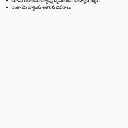
భూమి యాజమాన్యాన్ని దృవీకరించే డాక్యూమెంట్లు .
ఇంకా మీ బ్యాంకు అకౌంట్ వివరాలు.