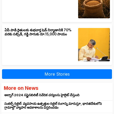
ఏపీ పాడి రైతులకు శుభవార్త షెడ్ నిర్మాణానికి 70%
వరకు సబ్సిడీ, గడ్డి సాగుకు రూ.15,000 సాయం
More Stories
More on News
అల్బాగ్ 2024 సస్టైనబిలిటీ నివేదిక చర్యలను హైలైట్ చేస్తుంది
సంకల్ప్ రిటైల్: వ్యవసాయ ఉత్పత్తుల రిటైల్ రంగాన్ని మారుస్తూ, భారతదేశంలోని
గ్రామాల్లో వ్యాపార అవకాశాలను విస్తరించడం