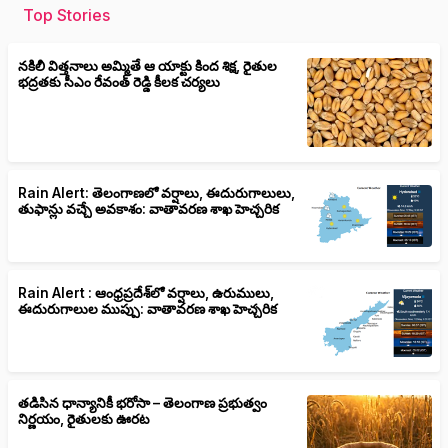
Top Stories
నకిలీ విత్తనాలు అమ్మితే ఆ యాక్టు కింద శిక్ష, రైతుల
భద్రతకు సీఎం రేవంత్ రెడ్డి కీలక చర్యలు
Rain Alert: తెలంగాణలో వర్షాలు, ఈదురుగాలులు,
తుఫాన్లు వచ్చే అవకాశం: వాతావరణ శాఖ హెచ్చరిక
Rain Alert : ఆంధ్రప్రదేశ్‌లో వర్షాలు, ఉరుములు,
ఈదురుగాలుల ముప్పు: వాతావరణ శాఖ హెచ్చరిక
తడిసిన ధాన్యానికీ భరోసా – తెలంగాణ ప్రభుత్వం
నిర్ణయం, రైతులకు ఊరట