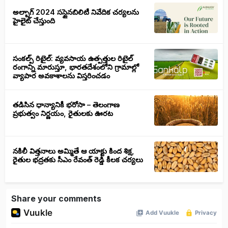
అల్బాగ్ 2024 సస్టైనబిలిటీ నివేదిక చర్యలను
హైలైట్ చేస్తుంది
సంకల్ప్ రిటైల్: వ్యవసాయ ఉత్పత్తుల రిటైల్
రంగాన్ని మారుస్తూ, భారతదేశంలోని గ్రామాల్లో
వ్యాపార అవకాశాలను విస్తరించడం
తడిసిన ధాన్యానికీ భరోసా – తెలంగాణ
ప్రభుత్వం నిర్ణయం, రైతులకు ఊరట
నకిలీ విత్తనాలు అమ్మితే ఆ యాక్టు కింద శిక్ష,
రైతుల భద్రతకు సీఎం రేవంత్ రెడ్డి కీలక చర్యలు
Share your comments