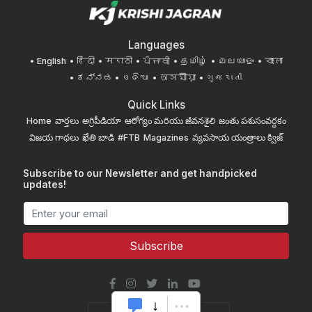
Languages
English
हिंदी
मराठी
ਪੰਜਾਬੀ
தமிழ்
മലയാളം
বাংলা
ಕನ್ನಡ
ଓଡିଆ
অসমীয়া
ગુજરાતી
Quick Links
Home
వార్తలు
అగ్రిపీడియా
ఆరోగ్యం మరియు జీవనశైలి
జంతు పశుసంవర్ధకం
విజయ గాథలు
ఖేతి బాడి
#FTB
Magazines
వ్యవసాయ యంత్రాలు
క్విజ్
Subscribe to our Newsletter and get handpicked
updates!
Subscribe