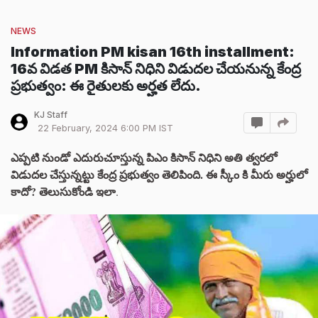
NEWS
Information PM kisan 16th installment:
16వ విడత PM కిసాన్ నిధిని విడుదల చేయనున్న కేంద్ర
ప్రభుత్వం: ఈ రైతులకు అర్హత లేదు.
KJ Staff
22 February, 2024 6:00 PM IST
ఎప్పటి నుండో ఎదురుచూస్తున్న పిఎం కిసాన్ నిధిని అతి త్వరలో
విడుదల చేస్తున్నట్టు కేంద్ర ప్రభుత్వం తెలిపింది. ఈ స్కీం కి మీరు అర్హులో
కాదో? తెలుసుకోండి ఇలా
.