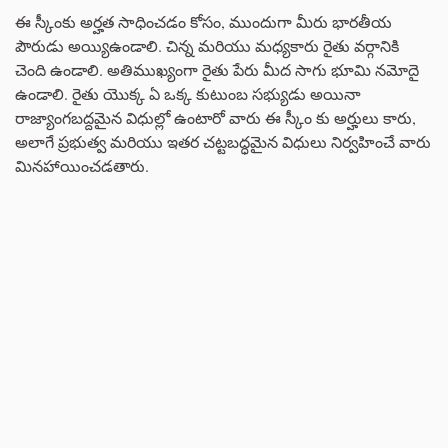
ఈ స్కీంకు అర్హత సాధించడం కోసం, ముందుగా మీరు భారతీయ
పౌరుడు అయ్యిఉండాలి. చిన్న మరియు మధ్యకారు రైతు వర్గానికి
చెంది ఉండాలి. అతిముఖ్యంగా రైతు పేరు మీద సాగు భూమి నమోదై
ఉండాలి. రైతు యొక్క ఏ ఒక్క కుటుంబ సభ్యుడు అయినా
రాజ్యాంగబద్దమైన విధుల్లో ఉంటారో వారు ఈ స్కీం కు అర్హులు కారు,
అలాగే ప్రభుత్వ మరియు ఇతర చట్టబద్ధమైన విధులు నిర్వహించే వారు
మినహాయించడతారు.