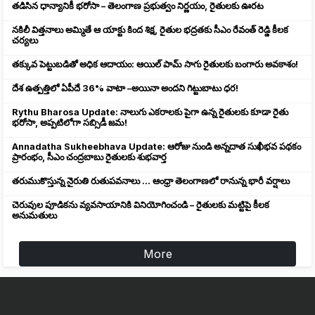
తడిసిన ధాన్యానికీ భరోసా – తెలంగాణ ప్రభుత్వం నిర్ణయం, రైతులకు ఊరట
నకిలీ విత్తనాలు అమ్మితే ఆ యాక్టు కింద శిక్ష, రైతుల భద్రతకు సీఎం రేవంత్ రెడ్డి కీలక
చర్యలు
తక్కువ పెట్టుబడితో అధిక ఆదాయం: ఆయిల్ పామ్ సాగు రైతులకు బంగారు అవకాశం!
దేశ ఉత్పత్తిలో ఏపీదే 36% వాటా –అయినా అందని గిట్టుబాటు ధర!
Rythu Bharosa Update: నాలుగు ఎకరాలకు పైగా ఉన్న రైతులకు కూడా రైతు
భరోసా, అప్పటిలోగా సబ్సిడీ జమ!
Annadatha Sukheebhava Update: ఆరోజు నుండి అన్నదాత సుఖీభవ పథకం
ప్రారంభం, సీఎం చంద్రబాబు రైతులకు శుభవార్త
తరుముకొస్తున్న నైరుతి రుతుపవనాలు ... ఆంధ్రా తెలంగాణలో రానున్న భారీ వర్షాలు
చెరువుల పూడికను వ్యవసాయానికి వినియోగించండి – రైతులకు మట్టిపై కీలక
అనుమతులు
More