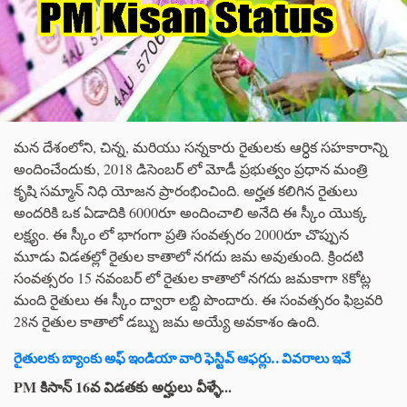
మన దేశంలోని, చిన్న, మరియు సన్నకారు రైతులకు ఆర్ధిక సహకారాన్ని
అందించేందుకు, 2018 డిసెంబర్ లో మోడీ ప్రభుత్వం ప్రధాన మంత్రి
కృషి సమ్మాన్ నిధి యోజన ప్రారంభించింది. అర్హత కలిగిన రైతులు
అందరికి ఒక ఏడాదికి 6000రూ అందించాలి అనేది ఈ స్కీం యొక్క
లక్ష్యం. ఈ స్కీం లో భాగంగా ప్రతి సంవత్సరం 2000రూ చొప్పున
మూడు విడతల్లో రైతుల కాతాలో నగదు జమ అవుతుంది. క్రిందటి
సంవత్సరం 15 నవంబర్ లో రైతుల కాతాలో నగదు జమకాగా 8కోట్ల
మంది రైతులు ఈ స్కీం ద్వారా లబ్ది పొందారు. ఈ సంవత్సరం ఫిబ్రవరి
28న రైతుల కాతాలో డబ్బు జమ అయ్యే అవకాశం ఉంది.
రైతులకు బ్యాంకు అఫ్ ఇండియా వారి ఫెస్టివ్ ఆఫర్లు.. వివరాలు ఇవే
PM కిసాన్ 16వ విడతకు అర్హులు వీళ్ళే...