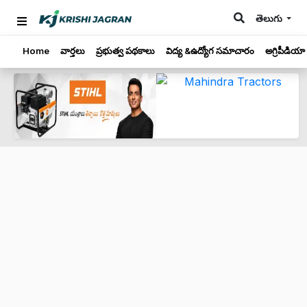
తెలుగు
Home
వార్తలు
ప్రభుత్వ పథకాలు
విద్య &ఉద్యోగ సమాచారం
అగ్రిపీడియా