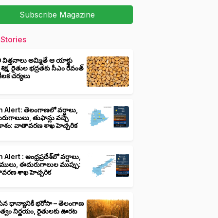
Subscribe Magazine
Stories
ీ విత్తనాలు అమ్మితే ఆ యాక్టు
 శిక్ష, రైతుల భద్రతకు సీఎం రేవంత్
ి కీలక చర్యలు
 Alert: తెలంగాణలో వర్షాలు,
ుగాలులు, తుఫాన్లు వచ్చే
ాశం: వాతావరణ శాఖ హెచ్చరిక
 Alert : ఆంధ్రప్రదేశ్‌లో వర్షాలు,
ములు, ఈదురుగాలుల ముప్పు:
ావరణ శాఖ హెచ్చరిక
ిన ధాన్యానికీ భరోసా – తెలంగాణ
ుత్వం నిర్ణయం, రైతులకు ఊరట