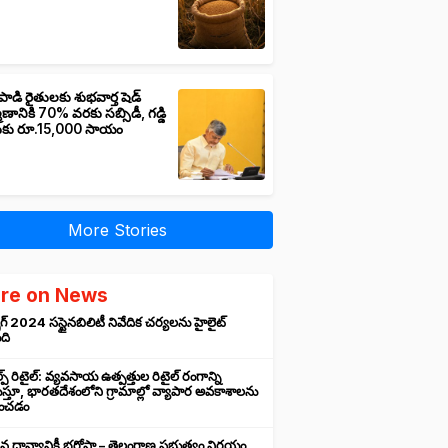
పాడి రైతులకు శుభవార్త షెడ్
మాణానికి 70% వరకు సబ్సిడీ, గడ్డి
ుకు రూ.15,000 సాయం
More Stories
re on News
గ్ 2024 సస్టైనబిలిటీ నివేదిక చర్యలను హైలైట్
ంది
ప్ రిటైల్: వ్యవసాయ ఉత్పత్తుల రిటైల్ రంగాన్ని
్తూ, భారతదేశంలోని గ్రామాల్లో వ్యాపార అవకాశాలను
రించడం
న ధాన్యానికీ భరోసా – తెలంగాణ ప్రభుత్వం నిర్ణయం,