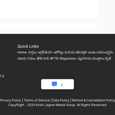
Quick Links
Home
వార్తలు
అగ్రిపీడియా
ఆరోగ్యం మరియు జీవనశైలి
జంతు పశుసంవర్ధకం
విజయ గాథలు
ఖేతి బాడి
#FTB
Magazines
వ్యవసాయ యంత్రాలు
క్విజ్
য়া
Privacy Policy
|
Terms of Service
|
Data Policy
|
Refund & Cancellation Polic
CopyRight - 2020 Krishi Jagran Media Group. All Rights Reserved.