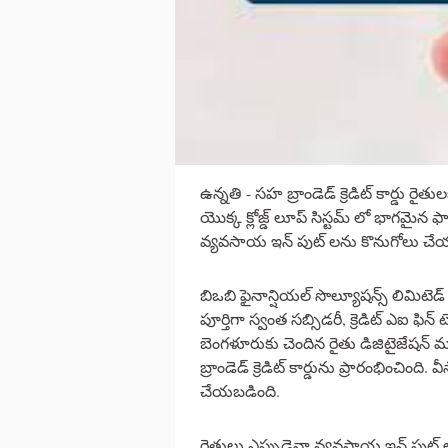
ఉన్నతి - సహ బ్రాండెడ్ క్రెడిట్ కార్డు రైతు
యొక్క క్లోజ్డ్ లూప్ సిస్టమ్ లో భాగమైన ఫార
వ్యవసాయ ఇన్ పుట్ లను కొనుగోలు చే
బిఒబి ఫైనాన్షియల్ సొల్యూషన్స్ లిమిటెడ్
పూర్తిగా స్వంత సబ్సిడరీ, క్రెడిట్ ఎఐ ఫి
బెంగళూరుకు చెందిన రైతు డిజిటైజేషన్ మరి
బ్రాండెడ్ క్రెడిట్ కార్డును ప్రారంభించింది. 
చేయబడింది.
రైతులు ఎప్పుడైనా వ్యవసాయ ఇన్ పుట్