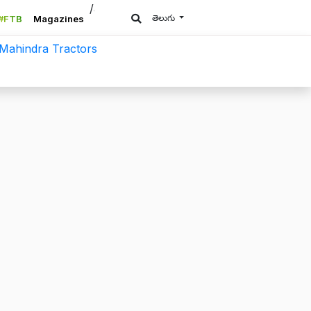
/a>
తెలుగు
#FTB
Magazines