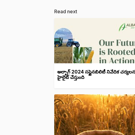
Read next
అల్బాగ్ 2024 సస్టైనబిలిటీ నివేదిక చర్యలన
హైలైట్ చేస్తుంది