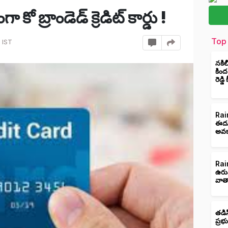
 కో బ్రాండెడ్ క్రెడిట్ కార్డు !
Top 
 IST
నకిల
కింద
రెడ్డ
Rain
ఈదుర
అవక
Rain
ఉరు
వాత
తడిస
ప్రభ