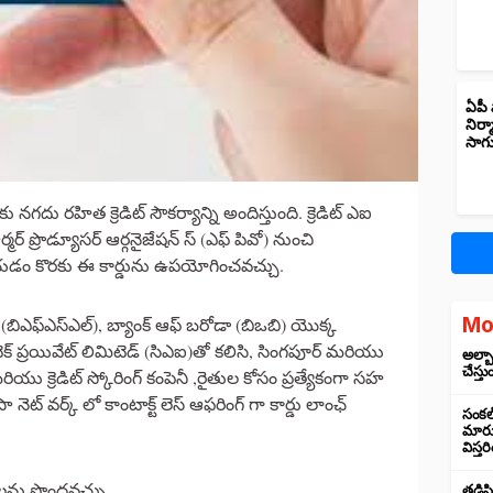
ఏపీ 
నిర్
సాగ
లకు నగదు రహిత క్రెడిట్ సౌకర్యాన్ని అందిస్తుంది. క్రెడిట్ ఎఐ
్మర్ ప్రొడ్యూసర్ ఆర్గనైజేషన్ స్ (ఎఫ్ పివో) నుంచి
యడం కొరకు ఈ కార్డును ఉపయోగించవచ్చు.
Mo
 (బిఎఫ్ఎస్ఎల్), బ్యాంక్ ఆఫ్ బరోడా (బిఒబి) యొక్క
న్ టెక్ ప్రయివేట్ లిమిటెడ్ (సిఎఐ)తో కలిసి, సింగపూర్ మరియు
అల్బా
చేస్తు
యు క్రెడిట్ స్కోరింగ్ కంపెనీ ,రైతుల కోసం ప్రత్యేకంగా సహ
వీసా నెట్ వర్క్ లో కాంటాక్ట్ లెస్ ఆఫరింగ్ గా కార్డు లాంఛ్
సంకల్
మారుస
విస్త
 లను పొందవచ్చు
తడిసి