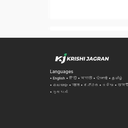
Languages
English
हिंदी
मराठी
ਪੰਜਾਬੀ
தமிழ்
മലയാളം
বাংলা
ಕನ್ನಡ
ଓଡିଆ
অসমী
ગુજરાતી