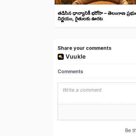
తడిసిన ధాన్యానికీ భరోసా – తెలంగాణ ప్రభు
నిర్ణయం, రైతులకు ఊరట
Share your comments