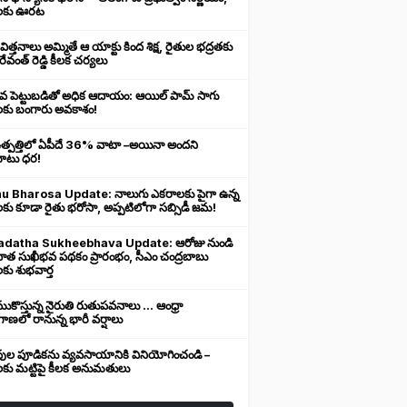
లకు ఊరట
 విత్తనాలు అమ్మితే ఆ యాక్టు కింద శిక్ష, రైతుల భద్రతకు
రేవంత్ రెడ్డి కీలక చర్యలు
ువ పెట్టుబడితో అధిక ఆదాయం: ఆయిల్ పామ్ సాగు
లకు బంగారు అవకాశం!
ఉత్పత్తిలో ఏపీదే 36% వాటా –అయినా అందని
ుబాటు ధర!
u Bharosa Update: నాలుగు ఎకరాలకు పైగా ఉన్న
కు కూడా రైతు భరోసా, అప్పటిలోగా సబ్సిడీ జమ!
datha Sukheebhava Update: ఆరోజు నుండి
దాత సుఖీభవ పథకం ప్రారంభం, సీఎం చంద్రబాబు
కు శుభవార్త
కొస్తున్న నైరుతి రుతుపవనాలు ... ఆంధ్రా
ాణలో రానున్న భారీ వర్షాలు
వుల పూడికను వ్యవసాయానికి వినియోగించండి –
లకు మట్టిపై కీలక అనుమతులు