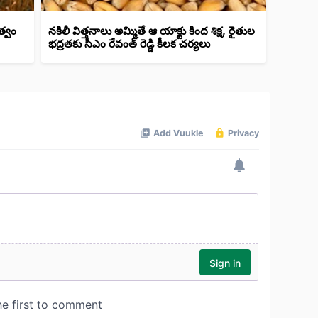
త్వం
నకిలీ విత్తనాలు అమ్మితే ఆ యాక్టు కింద శిక్ష, రైతుల
భద్రతకు సీఎం రేవంత్ రెడ్డి కీలక చర్యలు