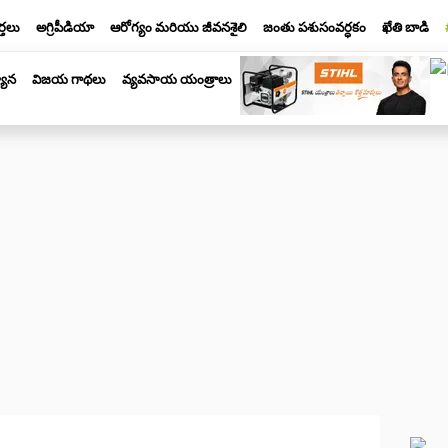
్తలు
అగ్రిపీడియా
ఆరోగ్యం మరియు జీవనశైలి
జంతు పశుసంవర్ధకం
ఖేతి బాడి
యాన
విజయ గాథలు
వ్యవసాయ యంత్రాలు