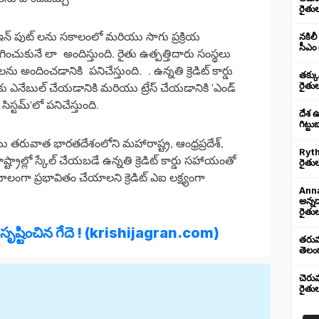
రైతు
య ఇన్ పుట్ లను సకాలంలో మరియు సాగు ప్రక్రియ
నకిలీ
సీఎం 
ే లా అందిస్తుంది. రైతు ఉత్పత్తిదారు సంస్థలు
 అందించడానికి పనిచేస్తుంది. . ఉన్నతి క్రెడిట్ కార్డు
తక్క
రకు ఎనేబుల్ చేయడానికి మరియు ట్రేస్ చేయడానికి 'ఎండ్
రైతు
సిస్టమ్'లో పనిచేస్తుంది.
దేశ 
గిట్ట
తరువాత భారతదేశంలోని మహారాష్ట్ర, ఆంధ్రప్రదేశ్,
Ryth
ల్లో స్కేల్ చేయబడే ఉన్నతి క్రెడిట్ కార్డు సహాయంతో
రైతుల
ంగా ప్రభావితం చేయాలని క్రెడిట్ ఎఐ లక్ష్యంగా
Anna
అన్న
రైతుల
ర సృష్టించిన గేదె ! (krishijagran.com)
తరుము
తెలంగ
చెరు
రైతు