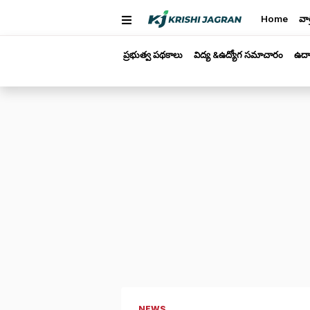
Home
వార
ప్రభుత్వ పథకాలు
విద్య &ఉద్యోగ సమాచారం
ఉద్
NEWS