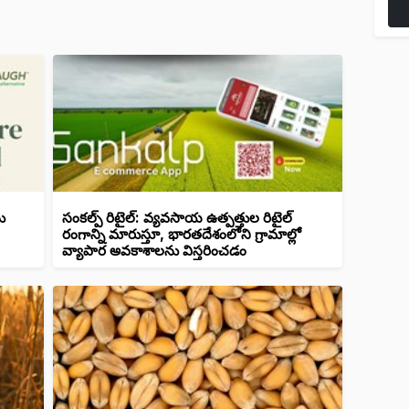
ు
సంకల్ప్ రిటైల్: వ్యవసాయ ఉత్పత్తుల రిటైల్
రంగాన్ని మారుస్తూ, భారతదేశంలోని గ్రామాల్లో
వ్యాపార అవకాశాలను విస్తరించడం