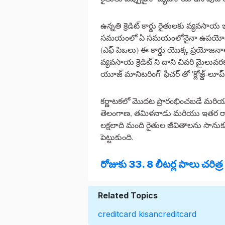
ఉన్నతి క్రెడిట్ కార్డు రైతులకు వ్యవసా
సమయంలో ఏ సమయంలోనైనా ఉపయోగించుకున
(ఎఫ్ పిఒలు) ఈ కార్డు యొక్క ప్రయోజనాలను
వ్యవసాయ క్రెడిట్ ని దాని చివరి మైలువ
యూజ్ మానిటరింగ్' ఫీచర్ తో 'క్లోజ్డ్-లూప్ 
కర్ణాటకలో మొదట ప్రారంభించబడే మరియు 
తెలంగాణ, తమిళనాడు మరియు ఇతర రాష్ట్రా
లక్షలాది మంది రైతుల జీవితాలను సానుకూల
పెట్టుకుంది.
రోజుకు 33. 8 లీటర్ల పాలు చరిత్
Related Topics
creditcard
kisancreditcard