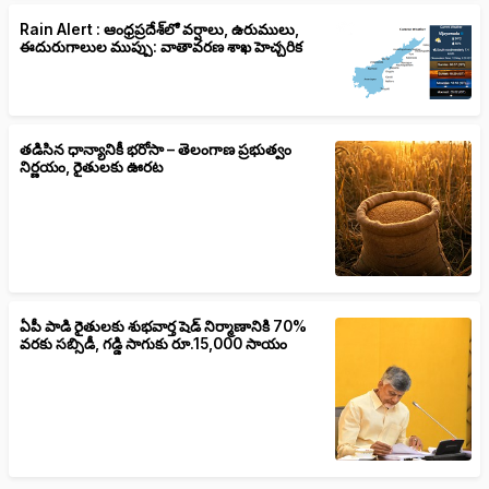
Rain Alert : ఆంధ్రప్రదేశ్‌లో వర్షాలు, ఉరుములు,
ఈదురుగాలుల ముప్పు: వాతావరణ శాఖ హెచ్చరిక
తడిసిన ధాన్యానికీ భరోసా – తెలంగాణ ప్రభుత్వం
నిర్ణయం, రైతులకు ఊరట
ఏపీ పాడి రైతులకు శుభవార్త షెడ్ నిర్మాణానికి 70%
వరకు సబ్సిడీ, గడ్డి సాగుకు రూ.15,000 సాయం