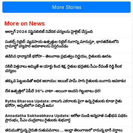
More Stories
More on News
అల్బాగ్ 2024 సస్టైనబిలిటీ నివేదిక చర్యలను హైలైట్ చేస్తుంది
సంకల్ప్ రిటైల్: వ్యవసాయ ఉత్పత్తుల రిటైల్ రంగాన్ని మారుస్తూ, భారతదేశంలోని
గ్రామాల్లో వ్యాపార అవకాశాలను విస్తరించడం
తడిసిన ధాన్యానికీ భరోసా – తెలంగాణ ప్రభుత్వం నిర్ణయం, రైతులకు ఊరట
నకిలీ విత్తనాలు అమ్మితే ఆ యాక్టు కింద శిక్ష, రైతుల భద్రతకు సీఎం రేవంత్ రెడ్డి కీలక
చర్యలు
తక్కువ పెట్టుబడితో అధిక ఆదాయం: ఆయిల్ పామ్ సాగు రైతులకు బంగారు అవకాశం!
దేశ ఉత్పత్తిలో ఏపీదే 36% వాటా –అయినా అందని గిట్టుబాటు ధర!
Rythu Bharosa Update: నాలుగు ఎకరాలకు పైగా ఉన్న రైతులకు కూడా రైతు
భరోసా, అప్పటిలోగా సబ్సిడీ జమ!
Annadatha Sukheebhava Update: ఆరోజు నుండి అన్నదాత సుఖీభవ పథకం
ప్రారంభం, సీఎం చంద్రబాబు రైతులకు శుభవార్త
తరుముకొస్తున్న నైరుతి రుతుపవనాలు ... ఆంధ్రా తెలంగాణలో రానున్న భారీ వర్షాలు