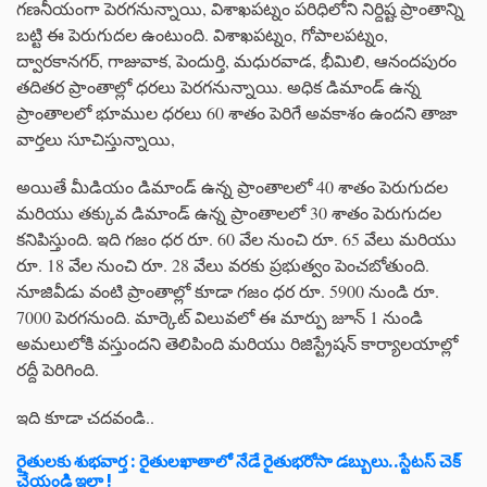
గణనీయంగా పెరగనున్నాయి, విశాఖపట్నం పరిధిలోని నిర్దిష్ట ప్రాంతాన్ని
బట్టి ఈ పెరుగుదల ఉంటుంది. విశాఖపట్నం, గోపాలపట్నం,
ద్వారకానగర్, గాజువాక, పెందుర్తి, మధురవాడ, భీమిలి, ఆనందపురం
తదితర ప్రాంతాల్లో ధరలు పెరగనున్నాయి. అధిక డిమాండ్ ఉన్న
ప్రాంతాలలో భూముల ధరలు 60 శాతం పెరిగే అవకాశం ఉందని తాజా
వార్తలు సూచిస్తున్నాయి,
అయితే మీడియం డిమాండ్ ఉన్న ప్రాంతాలలో 40 శాతం పెరుగుదల
మరియు తక్కువ డిమాండ్ ఉన్న ప్రాంతాలలో 30 శాతం పెరుగుదల
కనిపిస్తుంది. ఇది గజం ధర రూ. 60 వేల నుంచి రూ. 65 వేలు మరియు
రూ. 18 వేల నుంచి రూ. 28 వేలు వరకు ప్రభుత్వం పెంచబోతుంది.
నూజివీడు వంటి ప్రాంతాల్లో కూడా గజం ధర రూ. 5900 నుండి రూ.
7000 పెరగనుంది. మార్కెట్ విలువలో ఈ మార్పు జూన్ 1 నుండి
అమలులోకి వస్తుందని తెలిపింది మరియు రిజిస్ట్రేషన్ కార్యాలయాల్లో
రద్దీ పెరిగింది.
ఇది కూడా చదవండి..
రైతులకు శుభవార్త : రైతులఖాతాలో నేడే రైతుభరోసా డబ్బులు..స్టేటస్ చెక్
చేయండి ఇలా !