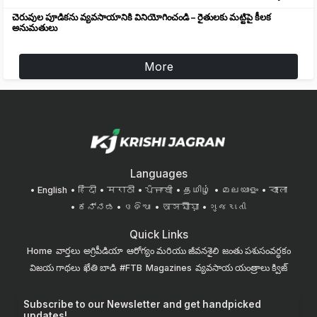
చెరువుల పూడికను వ్యవసాయానికి వినియోగించండి – రైతులకు మట్టిపై కీలక
అనుమతులు
More
Languages
English
हिंदी
मराठी
ਪੰਜਾਬੀ
தமிழ்
മലയാളം
বাংলা
ಕನ್ನಡ
ଓଡିଆ
অসমীয়া
ગુજરાતી
Quick Links
Home
వార్తలు
అగ్రిపీడియా
ఆరోగ్యం మరియు జీవనశైలి
జంతు పశుసంవర్ధకం
విజయ గాథలు
ఖేతి బాడి
#FTB
Magazines
వ్యవసాయ యంత్రాలు
క్విజ్
Subscribe to our Newsletter and get handpicked
updates!