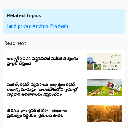
Related Topics
land prices
Andhra Pradesh
Read next
అల్బాగ్ 2024 సస్టైనబిలిటీ నివేదిక చర్యలను
హైలైట్ చేస్తుంది
సంకల్ప్ రిటైల్: వ్యవసాయ ఉత్పత్తుల రిటైల్
రంగాన్ని మారుస్తూ, భారతదేశంలోని గ్రామాల్లో
వ్యాపార అవకాశాలను విస్తరించడం
తడిసిన ధాన్యానికీ భరోసా – తెలంగాణ
ప్రభుత్వం నిర్ణయం, రైతులకు ఊరట