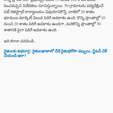
పెంచవచ్చని నివేదికలు సూచిస్తున్నాయి. 50 గ్రామాలను పర్యవేక్షించే
సబ్ రిజిస్ట్రార్ కార్యాలయం విషయానికొస్తే, వాటిలో 20 శాతం
భూముల మార్కెట్ విలువ పెరిగే అవకాశం ఉంది. కొన్ని ప్రాంతాల్లో 10
నుంచి 20 శాతం పెరిగే అవకాశం ఉండగా, మరికొన్ని ప్రాంతాల్లో 30
శాతానికి పైగా పెరిగే అవకాశం ఉంది.
ఇది కూడా చదవండి..
రైతులకు శుభవార్త : రైతులఖాతాలో నేడే రైతుభరోసా డబ్బులు..స్టేటస్ చెక్
చేయండి ఇలా !