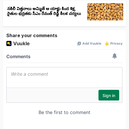
నకిలీ విత్తనాలు అమ్మితే ఆ యాక్టు కింద శిక్ష,
రైతుల భద్రతకు సీఎం రేవంత్ రెడ్డి కీలక చర్యలు
Share your comments