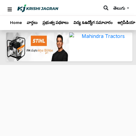
తెలుగు
Home
వార్తలు
ప్రభుత్వ పథకాలు
విద్య &ఉద్యోగ సమాచారం
అగ్రిపీడియా