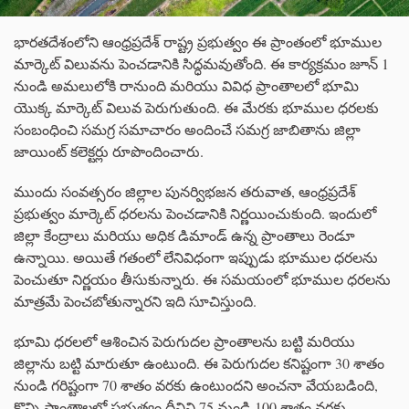
భారతదేశంలోని ఆంధ్రప్రదేశ్ రాష్ట్ర ప్రభుత్వం ఈ ప్రాంతంలో భూముల
మార్కెట్ విలువను పెంచడానికి సిద్ధమవుతోంది. ఈ కార్యక్రమం జూన్ 1
నుండి అమలులోకి రానుంది మరియు వివిధ ప్రాంతాలలో భూమి
యొక్క మార్కెట్ విలువ పెరుగుతుంది. ఈ మేరకు భూముల ధరలకు
సంబంధించి సమగ్ర సమాచారం అందించే సమగ్ర జాబితాను జిల్లా
జాయింట్ కలెక్టర్లు రూపొందించారు.
ముందు సంవత్సరం జిల్లాల పునర్విభజన తరువాత, ఆంధ్రప్రదేశ్
ప్రభుత్వం మార్కెట్ ధరలను పెంచడానికి నిర్ణయించుకుంది. ఇందులో
జిల్లా కేంద్రాలు మరియు అధిక డిమాండ్ ఉన్న ప్రాంతాలు రెండూ
ఉన్నాయి. అయితే గతంలో లేనివిధంగా ఇప్పుడు భూముల ధరలను
పెంచుతూ నిర్ణయం తీసుకున్నారు. ఈ సమయంలో భూముల ధరలను
మాత్రమే పెంచబోతున్నారని ఇది సూచిస్తుంది.
భూమి ధరలలో ఆశించిన పెరుగుదల ప్రాంతాలను బట్టి మరియు
జిల్లాను బట్టి మారుతూ ఉంటుంది. ఈ పెరుగుదల కనిష్టంగా 30 శాతం
నుండి గరిష్టంగా 70 శాతం వరకు ఉంటుందని అంచనా వేయబడింది,
కొన్ని ప్రాంతాలలో ప్రభుత్వం దీనిని 75 నుండి 100 శాతం వరకు