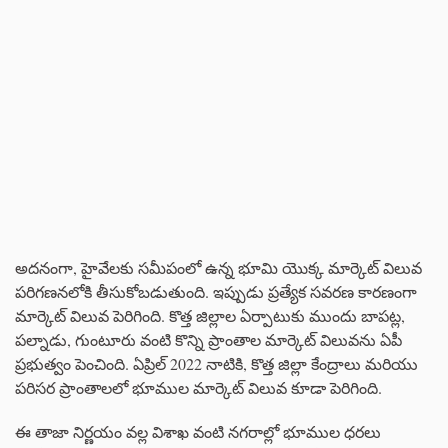
అదనంగా, హైవేలకు సమీపంలో ఉన్న భూమి యొక్క మార్కెట్ విలువ
పరిగణనలోకి తీసుకోబడుతుంది. ఇప్పుడు ప్రత్యేక సవరణ కారణంగా
మార్కెట్ విలువ పెరిగింది. కొత్త జిల్లాల ఏర్పాటుకు ముందు బాపట్ల,
పల్నాడు, గుంటూరు వంటి కొన్ని ప్రాంతాల మార్కెట్ విలువను ఏపీ
ప్రభుత్వం పెంచింది. ఏప్రిల్ 2022 నాటికి, కొత్త జిల్లా కేంద్రాలు మరియు
పరిసర ప్రాంతాలలో భూముల మార్కెట్ విలువ కూడా పెరిగింది.
ఈ తాజా నిర్ణయం వల్ల విశాఖ వంటి నగరాల్లో భూముల ధరలు