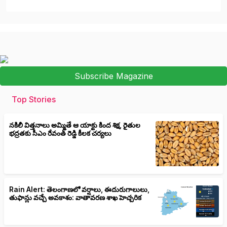
Subscribe Magazine
Top Stories
నకిలీ విత్తనాలు అమ్మితే ఆ యాక్టు కింద శిక్ష, రైతుల
భద్రతకు సీఎం రేవంత్ రెడ్డి కీలక చర్యలు
Rain Alert: తెలంగాణలో వర్షాలు, ఈదురుగాలులు,
తుఫాన్లు వచ్చే అవకాశం: వాతావరణ శాఖ హెచ్చరిక