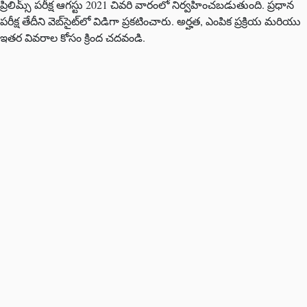
ప్రిలిమ్స్ పరీక్ష ఆగస్టు 2021 చివరి వారంలో నిర్వహించబడుతుంది. ప్రధాన
పరీక్ష తేదీని వెబ్‌సైట్‌లో విడిగా ప్రకటించారు. అర్హత, ఎంపిక ప్రక్రియ మరియు
ఇతర వివరాల కోసం క్రింద చదవండి.