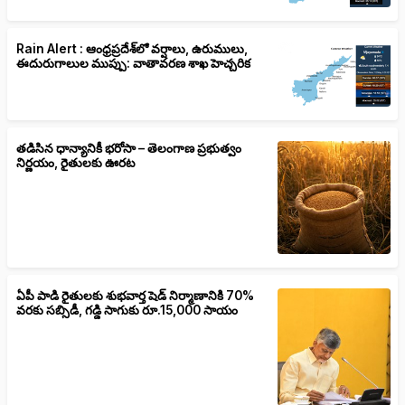
Rain Alert : ఆంధ్రప్రదేశ్‌లో వర్షాలు, ఉరుములు,
ఈదురుగాలుల ముప్పు: వాతావరణ శాఖ హెచ్చరిక
తడిసిన ధాన్యానికీ భరోసా – తెలంగాణ ప్రభుత్వం
నిర్ణయం, రైతులకు ఊరట
ఏపీ పాడి రైతులకు శుభవార్త షెడ్ నిర్మాణానికి 70%
వరకు సబ్సిడీ, గడ్డి సాగుకు రూ.15,000 సాయం