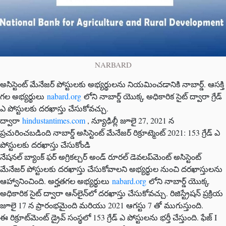
NARBARD
అసిస్టెంట్ మేనేజర్ పోస్టులకు అభ్యర్థులను నియమించడానికి నాబార్డ్. ఆసక్తి
గల అభ్యర్థులు
nabard.org
లోని నాబార్డ్ యొక్క అధికారిక సైట్ ద్వారా గ్రేడ్
ఎ పోస్టులకు దరఖాస్తు చేసుకోవచ్చు.
ద్వారా
hindustantimes.com
, న్యూఢిల్లీ జూలై 27, 2021 న
ప్రచురించబడింది నాబార్డ్ అసిస్టెంట్ మేనేజర్ రిక్రూట్మెంట్ 2021: 153 గ్రేడ్ ఎ
పోస్టులకు దరఖాస్తు చేసుకోండి
నేషనల్ బ్యాంక్ ఫర్ అగ్రికల్చర్ అండ్ రూరల్ డెవలప్‌మెంట్ అసిస్టెంట్
మేనేజర్ పోస్టులకు దరఖాస్తు చేసుకోవాలని అభ్యర్థుల నుంచి దరఖాస్తులను
ఆహ్వానించింది. అర్హతగల అభ్యర్థులు
nabard.org
లోని నాబార్డ్ యొక్క
అధికారిక సైట్ ద్వారా ఆన్‌లైన్‌లో దరఖాస్తు చేసుకోవచ్చు. రిజిస్ట్రేషన్ ప్రక్రియ
జూలై 17 న ప్రారంభమైంది మరియు 2021 ఆగస్టు 7 తో ముగుస్తుంది.
ఈ రిక్రూట్‌మెంట్ డ్రైవ్ సంస్థలో 153 గ్రేడ్ ఎ పోస్టులను భర్తీ చేస్తుంది. ఫేజ్ I