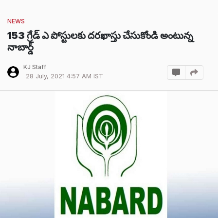
NEWS
153 గ్రేడ్ ఎ పోస్టులకు దరఖాస్తు చేసుకోండి అంటున్న
నాబార్డ్
KJ Staff
28 July, 2021 4:57 AM IST