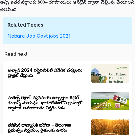
అన్ని ఇతర వర్గాలకు 800/- రూపాయలు ఆన్‌లైన్ ద్వారా చెల్లింపు చేయాలనీ
తెలిపింది.
Related Topics
Nabard
Job
Govt jobs 2021
Read next
అల్బాగ్ 2024 సస్టైనబిలిటీ నివేదిక చర్యలను
హైలైట్ చేస్తుంది
సంకల్ప్ రిటైల్: వ్యవసాయ ఉత్పత్తుల రిటైల్
రంగాన్ని మారుస్తూ, భారతదేశంలోని గ్రామాల్లో
వ్యాపార అవకాశాలను విస్తరించడం
తడిసిన ధాన్యానికీ భరోసా – తెలంగాణ
ప్రభుత్వం నిర్ణయం, రైతులకు ఊరట