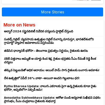
More Stories
More on News
అల్బాగ్ 2024 సస్టైనబిలిటీ నివేదిక చర్యలను హైలైట్ చేస్తుంది
సంకల్ప్ రిటైల్: వ్యవసాయ ఉత్పత్తుల రిటైల్ రంగాన్ని మారుస్తూ, భారతదేశంలోని
గ్రామాల్లో వ్యాపార అవకాశాలను విస్తరించడం
తడిసిన ధాన్యానికీ భరోసా – తెలంగాణ ప్రభుత్వం నిర్ణయం, రైతులకు ఊరట
నకిలీ విత్తనాలు అమ్మితే ఆ యాక్టు కింద శిక్ష, రైతుల భద్రతకు సీఎం రేవంత్ రెడ్డి కీలక
చర్యలు
తక్కువ పెట్టుబడితో అధిక ఆదాయం: ఆయిల్ పామ్ సాగు రైతులకు బంగారు అవకాశం!
దేశ ఉత్పత్తిలో ఏపీదే 36% వాటా –అయినా అందని గిట్టుబాటు ధర!
Rythu Bharosa Update: నాలుగు ఎకరాలకు పైగా ఉన్న రైతులకు కూడా రైతు
భరోసా, అప్పటిలోగా సబ్సిడీ జమ!
Annadatha Sukheebhava Update: ఆరోజు నుండి అన్నదాత సుఖీభవ పథకం
ప్రారంభం, సీఎం చంద్రబాబు రైతులకు శుభవార్త