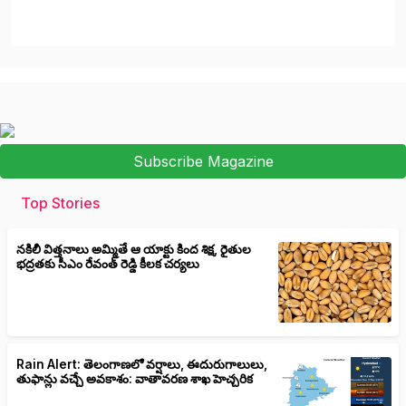
Subscribe Magazine
Top Stories
నకిలీ విత్తనాలు అమ్మితే ఆ యాక్టు కింద శిక్ష, రైతుల
భద్రతకు సీఎం రేవంత్ రెడ్డి కీలక చర్యలు
Rain Alert: తెలంగాణలో వర్షాలు, ఈదురుగాలులు,
తుఫాన్లు వచ్చే అవకాశం: వాతావరణ శాఖ హెచ్చరిక