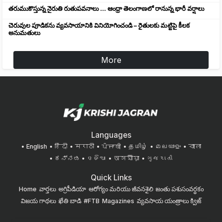
తరుముకొస్తున్న నైరుతి రుతుపవనాలు ... ఆంధ్రా తెలంగాణలో రానున్న భారీ వర్షాలు
చెరువుల పూడికను వ్యవసాయానికి వినియోగించండి – రైతులకు మట్టిపై కీలక
అనుమతులు
More
Languages
English
हिंदी
मराठी
ਪੰਜਾਬੀ
தமிழ்
മലയാളം
বাংলা
ಕನ್ನಡ
ଓଡିଆ
অসমীয়া
ગુજરાતી
Quick Links
Home
వార్తలు
అగ్రిపీడియా
ఆరోగ్యం మరియు జీవనశైలి
జంతు పశుసంవర్ధకం
విజయ గాథలు
ఖేతి బాడి
#FTB
Magazines
వ్యవసాయ యంత్రాలు
క్విజ్