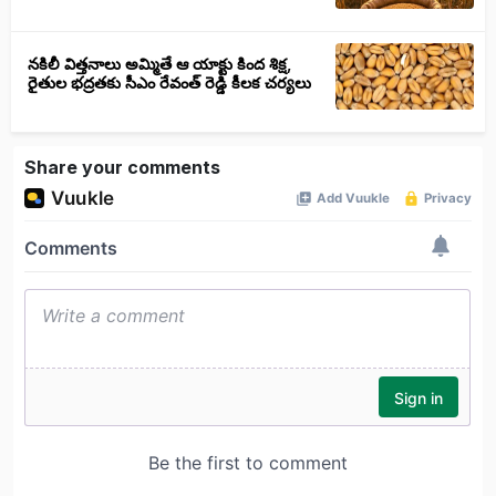
నకిలీ విత్తనాలు అమ్మితే ఆ యాక్టు కింద శిక్ష,
రైతుల భద్రతకు సీఎం రేవంత్ రెడ్డి కీలక చర్యలు
Share your comments