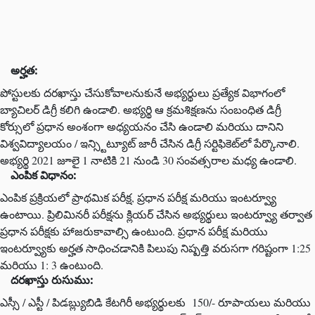
అర్హత:
పోస్టులకు దరఖాస్తు చేసుకోవాలనుకునే అభ్యర్థులు ప్రత్యేక విభాగంలో
బ్యాచిలర్ డిగ్రీ కలిగి ఉండాలి. అభ్యర్థి ఆ క్రమశిక్షణను సంబంధిత డిగ్రీ
కోర్సులో ప్రధాన అంశంగా అధ్యయనం చేసి ఉండాలి మరియు దానిని
విశ్వవిద్యాలయం / ఇన్స్టిట్యూట్ జారీ చేసిన డిగ్రీ సర్టిఫికెట్‌లో పేర్కొనాలి.
అభ్యర్థి 2021 జూలై 1 నాటికి 21 నుండి 30 సంవత్సరాల మధ్య ఉండాలి.
ఎంపిక విధానం:
ఎంపిక ప్రక్రియలో ప్రాథమిక పరీక్ష, ప్రధాన పరీక్ష మరియు ఇంటర్వ్యూ
ఉంటాయి. ప్రిలిమినరీ పరీక్షను క్లియర్ చేసిన అభ్యర్థులు ఇంటర్వ్యూ తర్వాత
ప్రధాన పరీక్షకు హాజరుకావాల్సి ఉంటుంది. ప్రధాన పరీక్ష మరియు
ఇంటర్వ్యూకు అర్హత సాధించడానికి పిలుపు నిష్పత్తి వరుసగా గరిష్టంగా 1:25
మరియు 1: 3 ఉంటుంది.
దరఖాస్తు రుసుము:
ఎస్సీ / ఎస్టీ / పిడబ్ల్యుబిడి కేటగిరీ అభ్యర్థులకు 150/- రూపాయలు మరియు