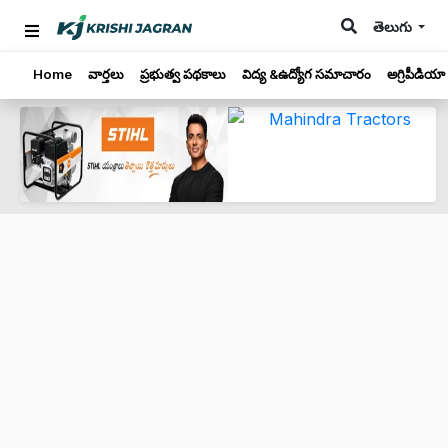
తెలుగు
Home
వార్తలు
ప్రభుత్వ పథకాలు
విద్య &ఉద్యోగ సమాచారం
అగ్రిపీడియా