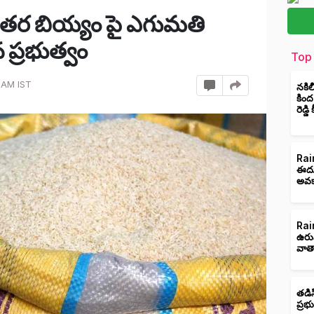
యేతర బియ్యం పై ఎగుమతి
న ప్రభుత్వం
Top 
 AM IST
నకిల
కింద
రెడ్డ
Rain
ఈదుర
అవక
Rain
ఉరు
వాత
తడిస
ప్రభ