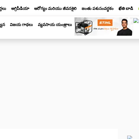
్తలు
అగ్రిపీడియా
ఆరోగ్యం మరియు జీవనశైలి
జంతు పశుసంవర్ధకం
ఖేతి బాడి
యాన
విజయ గాథలు
వ్యవసాయ యంత్రాలు