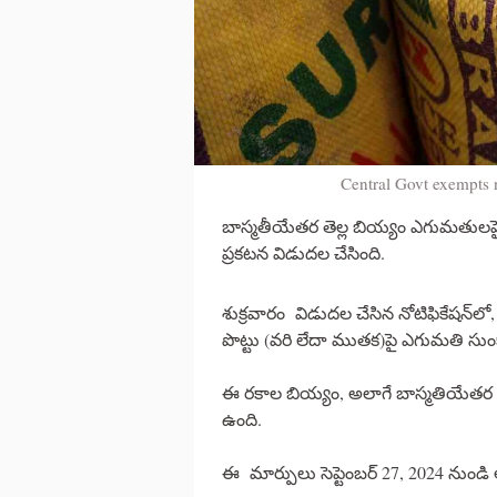
Central Govt exempts 
బాస్మతీయేతర తెల్ల బియ్యం ఎగుమతులపై కే
ప్రకటన విడుదల చేసింది.
శుక్రవారం విడుదల చేసిన నోటిఫికేషన్‌లో, 
పొట్టు (వరి లేదా ముతక)పై ఎగుమతి సుంకాన్న
ఈ రకాల బియ్యం, అలాగే బాస్మతియేతర త
ఉంది.
ఈ మార్పులు సెప్టెంబర్ 27, 2024 నుండి అ