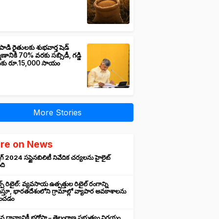
పాడి రైతులకు శుభవార్త షెడ్
మాణానికి 70% వరకు సబ్సిడీ, గడ్డి
ుకు రూ.15,000 సాయం
More Stories
re on News
గ్ 2024 సస్టైనబిలిటీ నివేదిక చర్యలను హైలైట్
ంది
ప్ రిటైల్: వ్యవసాయ ఉత్పత్తుల రిటైల్ రంగాన్ని
్తూ, భారతదేశంలోని గ్రామాల్లో వ్యాపార అవకాశాలను
రించడం
న ధాన్యానికీ భరోసా – తెలంగాణ ప్రభుత్వం నిర్ణయం,