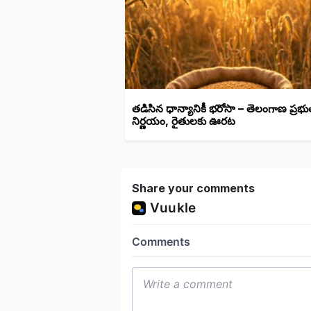
తడిసిన ధాన్యానికీ భరోసా – తెలంగాణ ప్రభు
నిర్ణయం, రైతులకు ఊరట
Share your comments