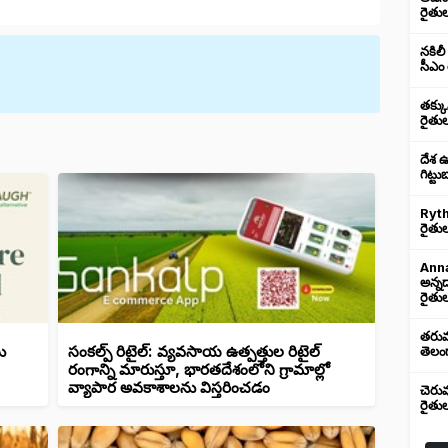
రైతు
నకిలీ
సీఎం 
తక్క
రైతు
దేశ 
గిట్ట
Ryth
రైతుల
Anna
అన్న
రైతుల
తరుము
ు
సంకల్ప్ రిటైల్: వ్యవసాయ ఉత్పత్తుల రిటైల్
తెలంగ
రంగాన్ని మారుస్తూ, భారతదేశంలోని గ్రామాల్లో
వ్యాపార అవకాశాలను విస్తరించడం
చెరు
రైతు