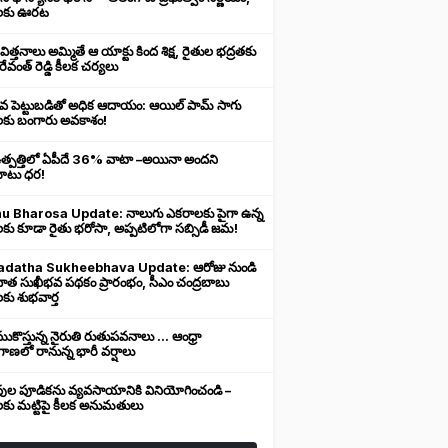
లకు ఊరట
 విత్తనాలు అమ్మితే ఆ యాక్టు కింద శిక్ష, రైతుల భద్రతకు
రేవంత్ రెడ్డి కీలక చర్యలు
ువ పెట్టుబడితో అధిక ఆదాయం: ఆయిల్ పామ్ సాగు
లకు బంగారు అవకాశం!
ఉత్పత్తిలో ఏపీదే 36% వాటా –అయినా అందని
ుబాటు ధర!
u Bharosa Update: నాలుగు ఎకరాలకు పైగా ఉన్న
కు కూడా రైతు భరోసా, అప్పటిలోగా సబ్సిడీ జమ!
datha Sukheebhava Update: ఆరోజు నుండి
దాత సుఖీభవ పథకం ప్రారంభం, సీఎం చంద్రబాబు
కు శుభవార్త
కొస్తున్న నైరుతి రుతుపవనాలు ... ఆంధ్రా
ాణలో రానున్న భారీ వర్షాలు
వుల పూడికను వ్యవసాయానికి వినియోగించండి –
లకు మట్టిపై కీలక అనుమతులు