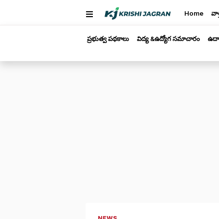
Home
వార
ప్రభుత్వ పథకాలు
విద్య &ఉద్యోగ సమాచారం
ఉద్
NEWS