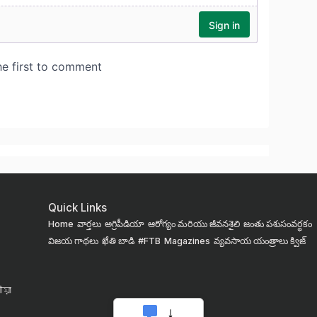
Quick Links
Home
వార్తలు
అగ్రిపీడియా
ఆరోగ్యం మరియు జీవనశైలి
జంతు పశుసంవర్ధకం
విజయ గాథలు
ఖేతి బాడి
#FTB
Magazines
వ్యవసాయ యంత్రాలు
క్విజ్
য়া