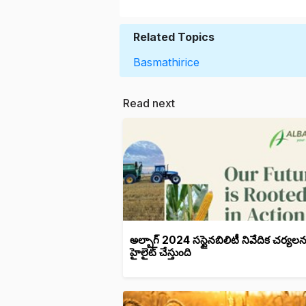
Related Topics
Basmathirice
Read next
అల్బాగ్ 2024 సస్టైనబిలిటీ నివేదిక చర్యలన
హైలైట్ చేస్తుంది