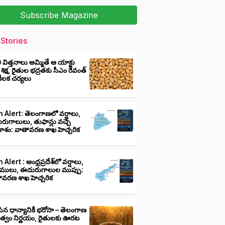
Subscribe Magazine
Stories
ీ విత్తనాలు అమ్మితే ఆ యాక్టు
 శిక్ష, రైతుల భద్రతకు సీఎం రేవంత్
ి కీలక చర్యలు
 Alert: తెలంగాణలో వర్షాలు,
ుగాలులు, తుఫాన్లు వచ్చే
ాశం: వాతావరణ శాఖ హెచ్చరిక
 Alert : ఆంధ్రప్రదేశ్‌లో వర్షాలు,
ములు, ఈదురుగాలుల ముప్పు:
ావరణ శాఖ హెచ్చరిక
ిన ధాన్యానికీ భరోసా – తెలంగాణ
ుత్వం నిర్ణయం, రైతులకు ఊరట