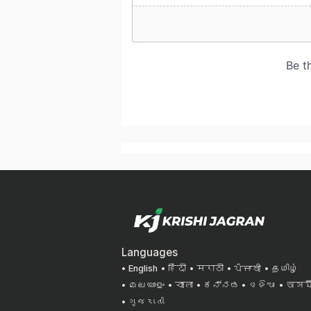
Languages
English
हिंदी
मराठी
ਪੰਜਾਬੀ
தமிழ்
മലയാളം
বাংলা
ಕನ್ನಡ
ଓଡିଆ
অসমী
ગુજરાતી