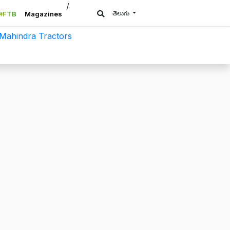
/a>
తెలుగు
#FTB
Magazines