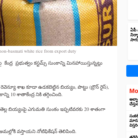
ఏపీ 
నిర్
సాగ
non-basmati white rice from export duty
ంద్ర ప్రభుత్వం కస్టమ్స్ సుంకాన్ని మినహాయిస్తున్నట్లు
రెవెన్యూ శాఖ కూడా ఉడకబెట్టిన బియ్యం, పొట్టు (బ్రౌన్ రైస్),
Mo
ి 10 శాతాకేంద్ర నికి తగ్గించింది.
అల్బా
చేస్తు
ెల్ల బియ్యంపై ఎగుమతి సుంకం ఇప్పటివరకు 20 శాతంగా
సంకల్
మారుస
విస్త
మల్లోకి వస్తాయని నోటిఫికేషన్ తెలిపింది.
తడిసి