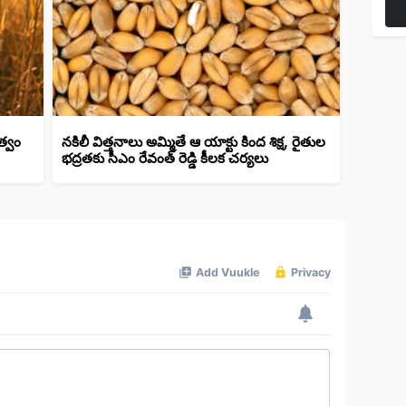
త్వం
నకిలీ విత్తనాలు అమ్మితే ఆ యాక్టు కింద శిక్ష, రైతుల
భద్రతకు సీఎం రేవంత్ రెడ్డి కీలక చర్యలు