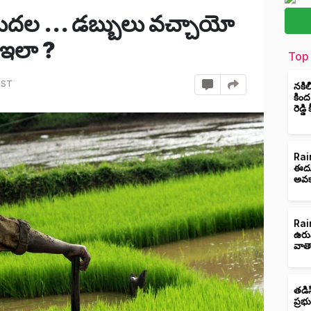
ిడుదల ... డబ్బులు వచ్చాయో
ి ఇలా ?
Top 
IST
నకిల
కింద
రెడ్డ
Rain
ఈదుర
అవక
Rain
ఉరు
వాత
తడిస
ప్రభ