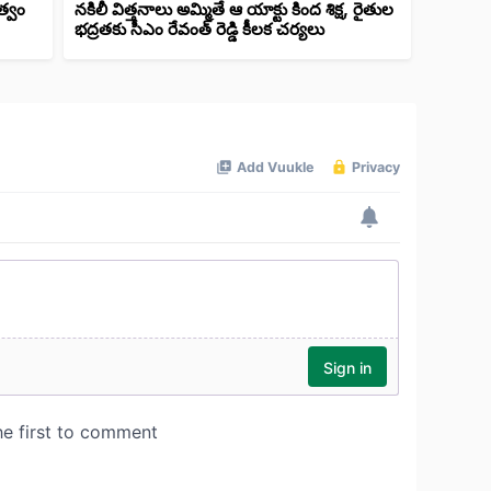
త్వం
నకిలీ విత్తనాలు అమ్మితే ఆ యాక్టు కింద శిక్ష, రైతుల
భద్రతకు సీఎం రేవంత్ రెడ్డి కీలక చర్యలు