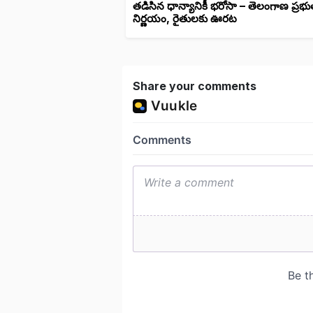
తడిసిన ధాన్యానికీ భరోసా – తెలంగాణ ప్రభు
నిర్ణయం, రైతులకు ఊరట
Share your comments