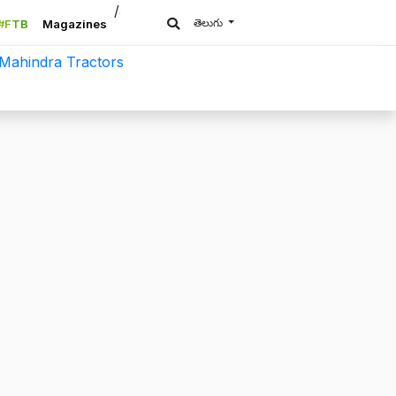
/a>
తెలుగు
#FTB
Magazines