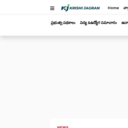
Home
వార
ప్రభుత్వ పథకాలు
విద్య &ఉద్యోగ సమాచారం
ఉద్
NEWS