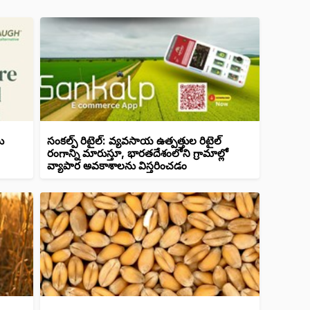
ు
సంకల్ప్ రిటైల్: వ్యవసాయ ఉత్పత్తుల రిటైల్
రంగాన్ని మారుస్తూ, భారతదేశంలోని గ్రామాల్లో
వ్యాపార అవకాశాలను విస్తరించడం