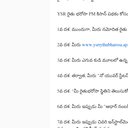
YSR రైతు భరోసా PM కిసాన్ పథకం కోసం 
1వ దశ: ముందుగా, మీరు నమోదిత రైత
2వ దశ: మీరు
www.ysrrythubharosa.ap.
3వ దశ: మీరు ఎగువ కుడి మూలలో ఉన్న మెన
4వ దశ: తర్వాత, మీరు "నో యువర్ స్టేటస్"
5వ దశ: “మీ రైతుభరోసా స్థితిని తెలుసుకోం
6వ దశ: మీరు ఇప్పుడు మీ "ఆధార్ నంబర్"
7వ దశ: మీరు ఇప్పుడు చివరి ఇన్‌స్టా