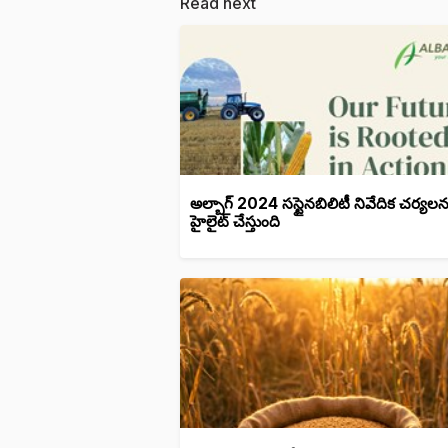
Read next
అల్బాగ్ 2024 సస్టైనబిలిటీ నివేదిక చర్యలన
హైలైట్ చేస్తుంది