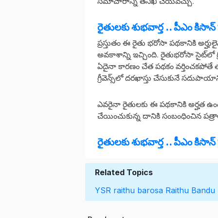
సమాచారాన్ని తనిఖీ చేయవచ్చు.
రైతులకు శుభవార్త .. పీఎం కిసాన్
ప్రస్తుతం ఈ రైతు భరోసా పథకానికి అర్హు
అవకాశాన్ని ఇచ్చింది. రైతుభరోసా సైట్‌లో గ
ఏదైనా కారణం చేత పథకం వర్తించకపోతే త
గ్రీవెన్స్‌లో దరఖాస్తు చేసుకునే సదుపాయాన్
ఎవరైనా రైతులకు ఈ పథకానికి అర్హత ఉండి
చేయించుకున్న దానికి సంబంధించిన పత్రాల
రైతులకు శుభవార్త .. పీఎం కిసాన్
Related Topics
YSR raithu barosa
Raithu Bandu