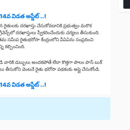
 14వ విడత అప్డేట్ ..!
లైన రైతులకు దరఖాస్తు చేసుకోవడానికి ప్రభుత్వం మరొక
్రీవెన్స్‌లో దరఖాస్తులు స్వీకరించేందుకు చర్యలు తీసుకుంది.
మ సమీప రైతుభరోసా కేంద్రంలోని వీఏఏను సంప్రదించి
ని కల్పించింది.
 వారికి డబ్బులు అందకపోతే లేదా కొత్తగా పొలం పాస్ బుక్
ు తీసుకోని వెంటనే రైతు భరోసా పథకంకు అప్లై చేసుకోండి.
 14వ విడత అప్డేట్ ..!