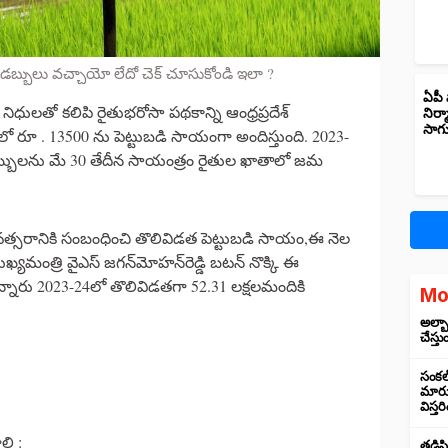
. డబ్బులు వచ్చాయో లేదో చెక్ చూసుకోండి ఇలా ?
ఏపీ 
నిధులతో కలిపి రైతుభరోసా పథకాన్ని ఆంధ్రప్రదేశ్
నిర్
సాగ
ో రూ . 13500 ను పెట్టుబడి సాయంగా అందిస్తుంది. 2023-
డబ్బులను మే 30 తేదీన సాయంత్రం రైతుల ఖాతాలో జమ
సంవత్సరానికి సంబంధించి తొలివిడత పెట్టుబడి సాయం,ఈ నెల
ఖ్యమంత్రి వైఎస్‌ జగన్‌మోహన్‌రెడ్డి బటన్‌ నొక్కి ఈ
ారు 2023-24లో తొలివిడతగా 52.31 లక్షలమందికి
Mo
అల్బా
చేస్తు
సంకల్
మారుస
విస్త
లి :
తడిసి