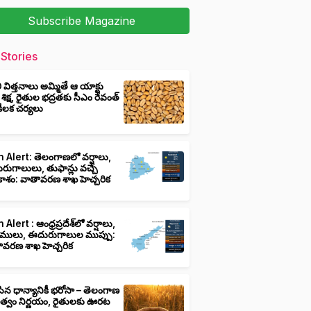
Subscribe Magazine
Stories
ీ విత్తనాలు అమ్మితే ఆ యాక్టు
 శిక్ష, రైతుల భద్రతకు సీఎం రేవంత్
ి కీలక చర్యలు
 Alert: తెలంగాణలో వర్షాలు,
ుగాలులు, తుఫాన్లు వచ్చే
ాశం: వాతావరణ శాఖ హెచ్చరిక
 Alert : ఆంధ్రప్రదేశ్‌లో వర్షాలు,
ములు, ఈదురుగాలుల ముప్పు:
ావరణ శాఖ హెచ్చరిక
ిన ధాన్యానికీ భరోసా – తెలంగాణ
ుత్వం నిర్ణయం, రైతులకు ఊరట