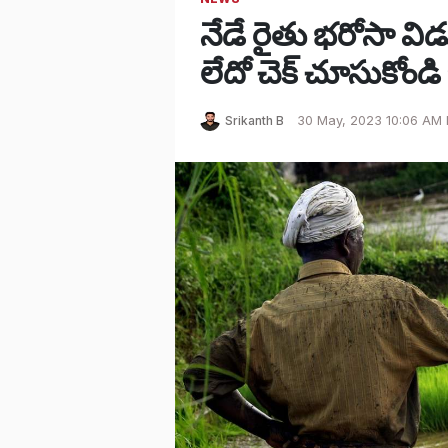
నేడే రైతు భరోసా వ
లేదో చెక్ చూసుకోండ
Srikanth B
30 May, 2023 10:06 AM 