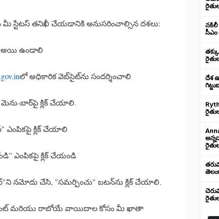
రైతు
మీ స్టేటస్ తనిఖీ చేయడానికి అనుసరించాల్సిన దశలు:
నకిలీ
సీఎం 
ు అయి ఉండాలి
తక్క
రైతు
gov.in
లో అధికారిక వెబ్‌సైట్‌ను సందర్శించాలి
దేశ 
గిట్ట
ు-బార్‌పై క్లిక్ చేయాలి.
Ryth
రైతుల
 ఎంపికపై క్లిక్ చేయాలి
Anna
అన్న
రైతుల
డి” ఎంపికపై క్లిక్ చేయండి
తరుము
తెలంగ
ని నమోదు చేసి, "సమర్పించు" బటన్‌ను క్లిక్ చేయాలి.
చెరు
రైతు
ల్‌మెంట్ మరియు రాబోయే వాయిదాల కోసం మీ ఖాతా