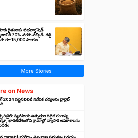
పాడి రైతులకు శుభవార్త షెడ్
మాణానికి 70% వరకు సబ్సిడీ, గడ్డి
ుకు రూ.15,000 సాయం
More Stories
re on News
గ్ 2024 సస్టైనబిలిటీ నివేదిక చర్యలను హైలైట్
ంది
ప్ రిటైల్: వ్యవసాయ ఉత్పత్తుల రిటైల్ రంగాన్ని
్తూ, భారతదేశంలోని గ్రామాల్లో వ్యాపార అవకాశాలను
రించడం
న ధాన్యానికీ భరోసా – తెలంగాణ ప్రభుత్వం నిర్ణయం,