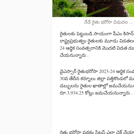
నేడే రైతు భరోసా విడుదల ..
రైతులకు పెట్టుబడి సాయంగా పీఎం కిసాన్ 
రాష్ట్రప్రభుత్వం రైతులకు మూడు విడతలల
24 ఆర్థిక సంవత్సరానికి మొదటి విడత 
చేయనున్నారు .
వైఎస్సార్‌ రైతుభరోసా 2023-24 ఆర్థిక 
30వ తేదీన కర్నూలు జిల్లా పత్తికొండలో ము
డబ్బులను రైతుల ఖాతాల్లో జమచేయనున్న
రూ.3,934.25 కోట్లు జమచేయనున్నారు .
రైతు భరోసా పథకం స్టేటస్ ఎలా చెక్ చేయా