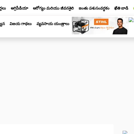
్తలు
అగ్రిపీడియా
ఆరోగ్యం మరియు జీవనశైలి
జంతు పశుసంవర్ధకం
ఖేతి బాడి
యాన
విజయ గాథలు
వ్యవసాయ యంత్రాలు