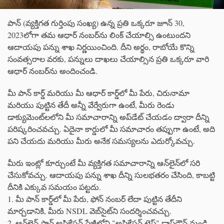
పాన్ (వ్యక్తిగత గుర్తింపు సంఖ్య) ఉన్న ప్రతి ఒక్కరూ జూన్ 30,
2023లోగా తమ ఆధార్ నంబర్‌ను లింక్ చేయాల్సి ఉంటుందని
ఆదాయపు పన్ను శాఖ నిర్ణయించింది. దీని అర్థం, రాబోయే కొన్ని
సంవత్సరాల వరకు, పన్నులు దాఖలు చేయాల్సిన ప్రతి ఒక్కరూ వారి
ఆధార్ నంబర్‌ను అందించండి.
మీ పాన్ కార్డ్ మరియు మీ ఆధార్ కార్డ్‌లో మీ పేరు, చిరునామా
మరియు పుట్టిన తేదీ అన్నీ వేర్వేరుగా ఉంటే, మీరు రెండు
డాక్యుమెంట్‌లలోని మీ సమాచారాన్ని అప్‌డేట్ చేయడం ద్వారా దీన్ని
పరిష్కరించవచ్చు. ఏదైనా కార్డులో మీ సమాచారం తప్పుగా ఉంటే, అది
పని చేయదు మరియు మీరు అనేక సమస్యలను ఎదుర్కోవచ్చు.
మీరు ఇంట్లో కూర్చుంటే మీ వ్యక్తిగత సమాచారాన్ని ఆన్‌లైన్‌లో సరి
చేసుకోవచ్చు. ఆదాయపు పన్ను శాఖ దీన్ని సులభతరం చేసింది, కాబట్టి
దీనికి ఎక్కువ సమయం పట్టదు.
1. మీ పాన్ కార్డ్‌లో మీ పేరు, ఫోన్ నంబర్ లేదా పుట్టిన తేదీని
మార్చడానికి, మీరు NSDL వెబ్‌సైట్‌ని సందర్శించవచ్చు.
2. ఆన్‌లైన్ పాన్ అప్లికేషన్ పేజీలోని "అప్లికేషన్ టైప్" డ్రాప్‌డౌన్ నుండి