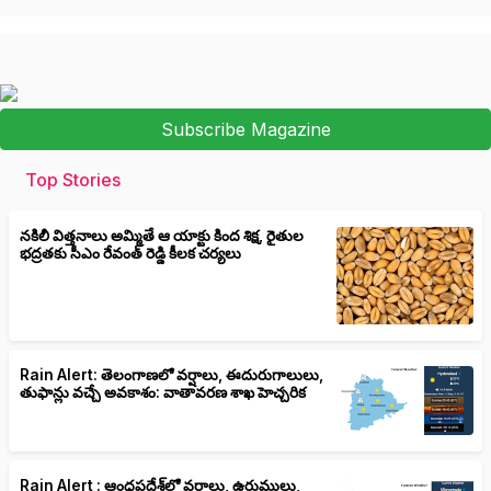
Subscribe Magazine
Top Stories
నకిలీ విత్తనాలు అమ్మితే ఆ యాక్టు కింద శిక్ష, రైతుల
భద్రతకు సీఎం రేవంత్ రెడ్డి కీలక చర్యలు
Rain Alert: తెలంగాణలో వర్షాలు, ఈదురుగాలులు,
తుఫాన్లు వచ్చే అవకాశం: వాతావరణ శాఖ హెచ్చరిక
Rain Alert : ఆంధ్రప్రదేశ్‌లో వర్షాలు, ఉరుములు,