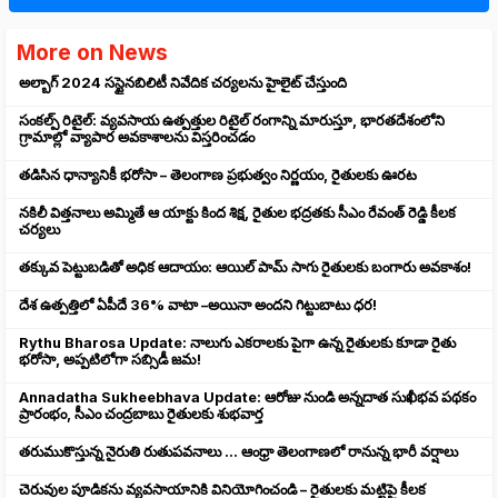
More on News
అల్బాగ్ 2024 సస్టైనబిలిటీ నివేదిక చర్యలను హైలైట్ చేస్తుంది
సంకల్ప్ రిటైల్: వ్యవసాయ ఉత్పత్తుల రిటైల్ రంగాన్ని మారుస్తూ, భారతదేశంలోని
గ్రామాల్లో వ్యాపార అవకాశాలను విస్తరించడం
తడిసిన ధాన్యానికీ భరోసా – తెలంగాణ ప్రభుత్వం నిర్ణయం, రైతులకు ఊరట
నకిలీ విత్తనాలు అమ్మితే ఆ యాక్టు కింద శిక్ష, రైతుల భద్రతకు సీఎం రేవంత్ రెడ్డి కీలక
చర్యలు
తక్కువ పెట్టుబడితో అధిక ఆదాయం: ఆయిల్ పామ్ సాగు రైతులకు బంగారు అవకాశం!
దేశ ఉత్పత్తిలో ఏపీదే 36% వాటా –అయినా అందని గిట్టుబాటు ధర!
Rythu Bharosa Update: నాలుగు ఎకరాలకు పైగా ఉన్న రైతులకు కూడా రైతు
భరోసా, అప్పటిలోగా సబ్సిడీ జమ!
Annadatha Sukheebhava Update: ఆరోజు నుండి అన్నదాత సుఖీభవ పథకం
ప్రారంభం, సీఎం చంద్రబాబు రైతులకు శుభవార్త
తరుముకొస్తున్న నైరుతి రుతుపవనాలు ... ఆంధ్రా తెలంగాణలో రానున్న భారీ వర్షాలు
చెరువుల పూడికను వ్యవసాయానికి వినియోగించండి – రైతులకు మట్టిపై కీలక