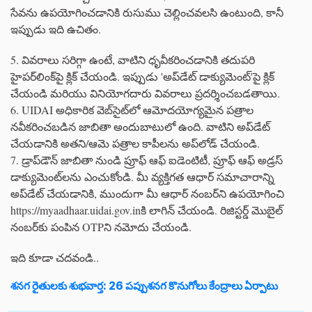
సేవను ఉపయోగించడానికి రుసుము చెల్లించవలసి ఉంటుంది, కానీ
ఇప్పుడు ఇది ఉచితం.
5. వివరాలు సరిగ్గా ఉంటే, వాటిని ధృవీకరించడానికి తదుపరి
హైపర్‌లింక్‌పై క్లిక్ చేయండి. ఇప్పుడు 'అప్‌డేట్ డాక్యుమెంట్'పై క్లిక్
చేయండి మరియు వినియోగదారు వివరాలు ప్రదర్శించబడతాయి.
6. UIDAI అధికారిక వెబ్‌సైట్‌లో ఆమోదయోగ్యమైన పత్రాల
నవీకరించబడిన జాబితా అందుబాటులో ఉంది. వాటిని అప్‌డేట్
చేయడానికి అతని/ఆమె పత్రాల కాపీలను అప్‌లోడ్ చేయండి.
7. డ్రాప్‌డౌన్ జాబితా నుండి ప్రూఫ్ ఆఫ్ ఐడెంటిటీ, ప్రూఫ్ ఆఫ్ అడ్రస్
డాక్యుమెంట్‌లను ఎంచుకోండి. మీ వ్యక్తిగత ఆధార్ సమాచారాన్ని
అప్‌డేట్ చేయడానికి, ముందుగా మీ ఆధార్ నంబర్‌ని ఉపయోగించి
https://myaadhaar.uidai.gov.inకి లాగిన్ చేయండి. రిజిస్టర్డ్ మొబైల్
నంబర్‌కు పంపిన OTPని నమోదు చేయండి.
ఇది కూడా చదవండి..
శనగ రైతులకు శుభవార్త: 26 పప్పుశనగ కొనుగోలు కేంద్రాలు ఏర్పాటు