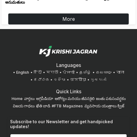
అనుమతులు
More
Languages
English
हिंदी
मराठी
ਪੰਜਾਬੀ
தமிழ்
മലയാളം
বাংলা
ಕನ್ನಡ
ଓଡିଆ
অসমীয়া
ગુજરાતી
Quick Links
Home
వార్తలు
అగ్రిపీడియా
ఆరోగ్యం మరియు జీవనశైలి
జంతు పశుసంవర్ధకం
విజయ గాథలు
ఖేతి బాడి
#FTB
Magazines
వ్యవసాయ యంత్రాలు
క్విజ్
Subscribe to our Newsletter and get handpicked
updates!