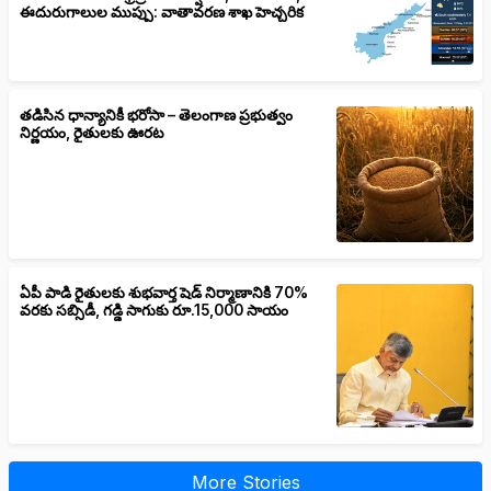
ఈదురుగాలుల ముప్పు: వాతావరణ శాఖ హెచ్చరిక
తడిసిన ధాన్యానికీ భరోసా – తెలంగాణ ప్రభుత్వం
నిర్ణయం, రైతులకు ఊరట
ఏపీ పాడి రైతులకు శుభవార్త షెడ్ నిర్మాణానికి 70%
వరకు సబ్సిడీ, గడ్డి సాగుకు రూ.15,000 సాయం
More Stories