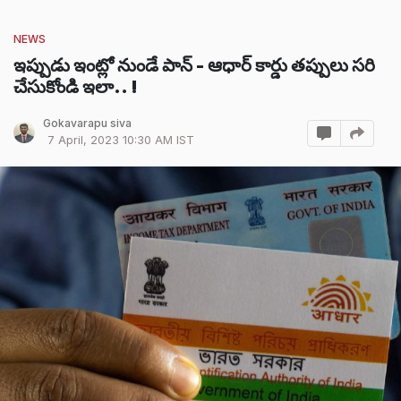
NEWS
ఇప్పుడు ఇంట్లో నుండే పాన్ - ఆధార్ కార్డు తప్పులు సరి
చేసుకోండి ఇలా.. !
Gokavarapu siva
7 April, 2023 10:30 AM IST