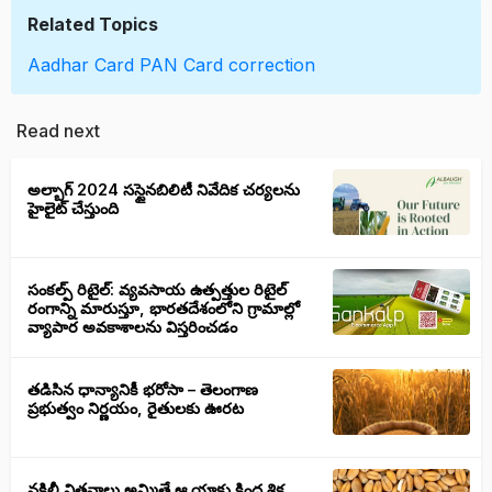
Related Topics
Aadhar Card
PAN Card
correction
Read next
అల్బాగ్ 2024 సస్టైనబిలిటీ నివేదిక చర్యలను
హైలైట్ చేస్తుంది
సంకల్ప్ రిటైల్: వ్యవసాయ ఉత్పత్తుల రిటైల్
రంగాన్ని మారుస్తూ, భారతదేశంలోని గ్రామాల్లో
వ్యాపార అవకాశాలను విస్తరించడం
తడిసిన ధాన్యానికీ భరోసా – తెలంగాణ
ప్రభుత్వం నిర్ణయం, రైతులకు ఊరట
నకిలీ విత్తనాలు అమ్మితే ఆ యాక్టు కింద శిక్ష,