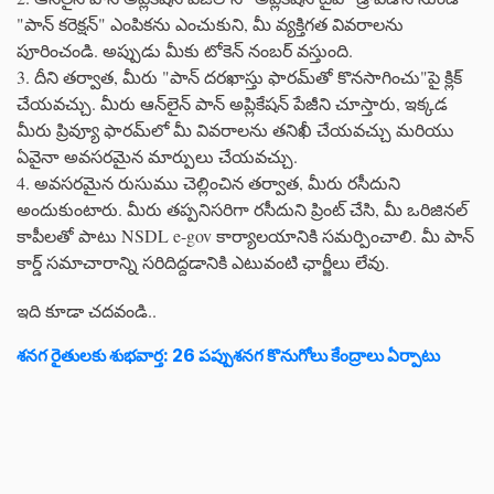
"పాన్ కరెక్షన్" ఎంపికను ఎంచుకుని, మీ వ్యక్తిగత వివరాలను
పూరించండి. అప్పుడు మీకు టోకెన్ నంబర్ వస్తుంది.
3. దీని తర్వాత, మీరు "పాన్ దరఖాస్తు ఫారమ్‌తో కొనసాగించు"పై క్లిక్
చేయవచ్చు. మీరు ఆన్‌లైన్ పాన్ అప్లికేషన్ పేజీని చూస్తారు, ఇక్కడ
మీరు ప్రివ్యూ ఫారమ్‌లో మీ వివరాలను తనిఖీ చేయవచ్చు మరియు
ఏవైనా అవసరమైన మార్పులు చేయవచ్చు.
4. అవసరమైన రుసుము చెల్లించిన తర్వాత, మీరు రసీదుని
అందుకుంటారు. మీరు తప్పనిసరిగా రసీదుని ప్రింట్ చేసి, మీ ఒరిజినల్
కాపీలతో పాటు NSDL e-gov కార్యాలయానికి సమర్పించాలి. మీ పాన్
కార్డ్ సమాచారాన్ని సరిదిద్దడానికి ఎటువంటి ఛార్జీలు లేవు.
ఇది కూడా చదవండి..
శనగ రైతులకు శుభవార్త: 26 పప్పుశనగ కొనుగోలు కేంద్రాలు ఏర్పాటు