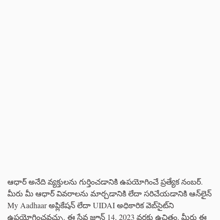
ఆధార్ అనేది వ్యక్తులను గుర్తించడానికి ఉపయోగించే ప్రత్యేక నంబర్.
మీరు మీ ఆధార్ వివరాలను మార్చడానికి లేదా సరిచేయడానికి ఆన్‌లైన్
My Aadhaar అప్లికేషన్ లేదా UIDAI అధికారిక వెబ్‌సైట్‌ని
ఉపయోగించవచ్చు. ఈ సేవ జూన్ 14, 2023 వరకు ఉచితం. మీరు ఈ