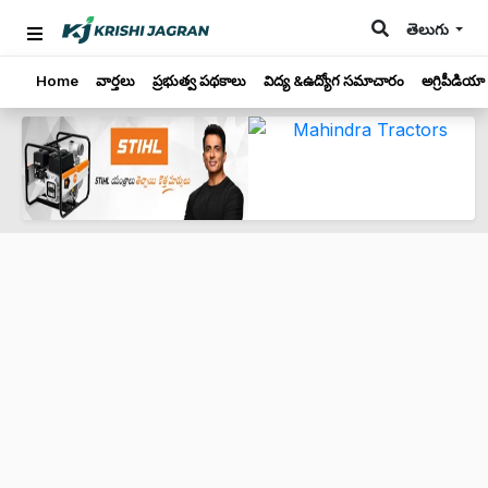
తెలుగు
Home
వార్తలు
ప్రభుత్వ పథకాలు
విద్య &ఉద్యోగ సమాచారం
అగ్రిపీడియా