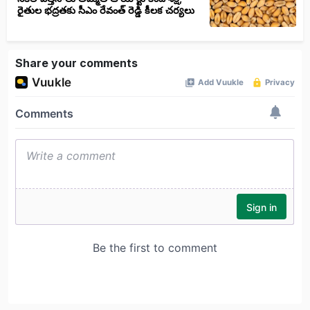
రైతుల భద్రతకు సీఎం రేవంత్ రెడ్డి కీలక చర్యలు
Share your comments