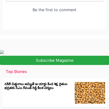
Subscribe Magazine
Top Stories
నకిలీ విత్తనాలు అమ్మితే ఆ యాక్టు కింద శిక్ష, రైతుల
భద్రతకు సీఎం రేవంత్ రెడ్డి కీలక చర్యలు