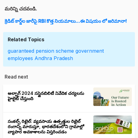
మరిన్ని చదవండి.
క్రెడిట్ కార్డ్‌ల జారీపై RBI కొత్త నియమాలు...ఈ విషయం లో జరిమానా!
Related Topics
guaranteed pension scheme
government
employees
Andhra Pradesh
Read next
అల్బాగ్ 2024 సస్టైనబిలిటీ నివేదిక చర్యలను
హైలైట్ చేస్తుంది
సంకల్ప్ రిటైల్: వ్యవసాయ ఉత్పత్తుల రిటైల్
రంగాన్ని మారుస్తూ, భారతదేశంలోని గ్రామాల్లో
వ్యాపార అవకాశాలను విస్తరించడం