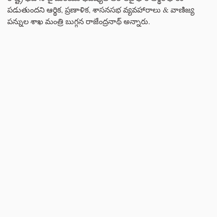
పడుతుందని ఆర్థిక, ప్రణాళిక, శాసనసభ వ్యవహారాలు & వాణిజ్య
పన్నుల శాఖ మంత్రి బుగ్గన రాజేంద్రనాథ్ అన్నారు.