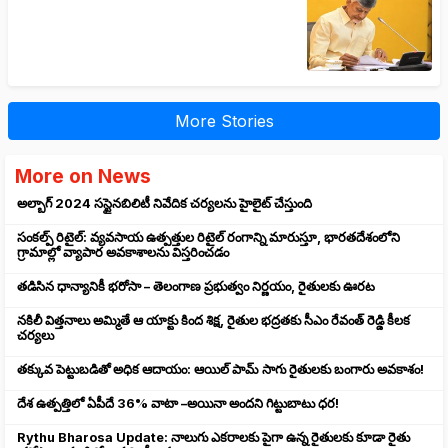
More Stories
More on News
అల్బాగ్ 2024 సస్టైనబిలిటీ నివేదిక చర్యలను హైలైట్ చేస్తుంది
సంకల్ప్ రిటైల్: వ్యవసాయ ఉత్పత్తుల రిటైల్ రంగాన్ని మారుస్తూ, భారతదేశంలోని
గ్రామాల్లో వ్యాపార అవకాశాలను విస్తరించడం
తడిసిన ధాన్యానికీ భరోసా – తెలంగాణ ప్రభుత్వం నిర్ణయం, రైతులకు ఊరట
నకిలీ విత్తనాలు అమ్మితే ఆ యాక్టు కింద శిక్ష, రైతుల భద్రతకు సీఎం రేవంత్ రెడ్డి కీలక
చర్యలు
తక్కువ పెట్టుబడితో అధిక ఆదాయం: ఆయిల్ పామ్ సాగు రైతులకు బంగారు అవకాశం!
దేశ ఉత్పత్తిలో ఏపీదే 36% వాటా –అయినా అందని గిట్టుబాటు ధర!
Rythu Bharosa Update: నాలుగు ఎకరాలకు పైగా ఉన్న రైతులకు కూడా రైతు