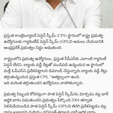
ప్రస్తుత కాంట్రిబ్యూటరీ పెన్షన్ స్కీమ్ (CPS) స్థానంలో రాష్ట్ర ప్రభుత్వ
ఉద్యోగులకు గ్యారెంటీడ్ పెన్షన్ స్కీమ్ (GPS)ని అమలు చేయడానికి
ఆంధ్రప్రదేశ్ ప్రభుత్వం సిద్ధం అవుతుంది.
రాష్ట్రంలోని ప్రభుత్వ ఉద్యోగులు, ప్రస్తుత సీపీఎస్‌కు ఎలాంటి గ్యారెంటీ
పెన్షన్‌ లేదని, బ్యాంకు వడ్డీ రేట్లతో ముడిపడి ఉన్నందున ఆ స్థానంలో
మళ్లీ ఓపీఎస్‌ని ప్రవేశపెట్టాలని డిమాండ్‌ చేస్తున్నారు.బ్యాంకు వడ్డీ రేట్లు
తగ్గుతున్నందున ప్రస్తుత CPS, "అత్యల్పంగా ఉంది,
ఇది మరింత తగ్గుతుందని ఉద్యోగులు వాపోతున్నారు.
ప్రభుత్వ సిబ్బంది కోరినట్లుగా పాత పెన్షన్ స్కీమ్‌ను మార్చడం వల్ల భారీ
ఆర్థిక భారం పడుతుందని ప్రభుత్వం పేర్కొంది.2004 తర్వాత
నిలిపివేయబడిన పాత పెన్షన్ స్కీమ్ (OPS)ని తిరిగి ప్రవేశపెట్టడం వల్ల
రాష్ట్ర ఖజానాపై మరియు భవిష్యత్ తరాలపై భారీ ఆర్థిక భారం