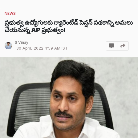
NEWS
ప్రభుత్వ ఉద్యోగులకు గ్యారెంటీడ్ పెన్షన్ పథకాన్ని అమలు
చేయనున్న AP ప్రభుత్వం!
S Vinay
30 April, 2022 4:59 AM IST