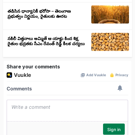
తడిసిన ధాన్యానికీ భరోసా – తెలంగాణ
ప్రభుత్వం నిర్ణయం, రైతులకు ఊరట
నకిలీ విత్తనాలు అమ్మితే ఆ యాక్టు కింద శిక్ష,
రైతుల భద్రతకు సీఎం రేవంత్ రెడ్డి కీలక చర్యలు
Share your comments