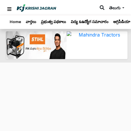
తెలుగు
Home
వార్తలు
ప్రభుత్వ పథకాలు
విద్య &ఉద్యోగ సమాచారం
అగ్రిపీడియా