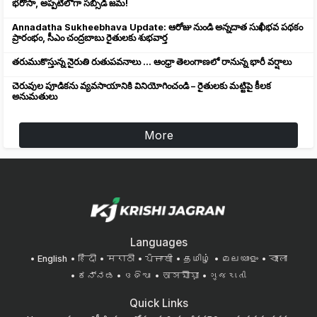
భరోసా, అప్పటిలోగా సబ్సిడీ జమ!
Annadatha Sukheebhava Update: ఆరోజు నుండి అన్నదాత సుఖీభవ పథకం
ప్రారంభం, సీఎం చంద్రబాబు రైతులకు శుభవార్త
తరుముకొస్తున్న నైరుతి రుతుపవనాలు ... ఆంధ్రా తెలంగాణలో రానున్న భారీ వర్షాలు
చెరువుల పూడికను వ్యవసాయానికి వినియోగించండి – రైతులకు మట్టిపై కీలక
అనుమతులు
More
Languages
English
हिंदी
मराठी
ਪੰਜਾਬੀ
தமிழ்
മലയാളം
বাংলা
ಕನ್ನಡ
ଓଡିଆ
অসমীয়া
ગુજરાતી
Quick Links