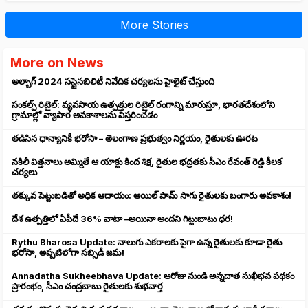
More Stories
More on News
అల్బాగ్ 2024 సస్టైనబిలిటీ నివేదిక చర్యలను హైలైట్ చేస్తుంది
సంకల్ప్ రిటైల్: వ్యవసాయ ఉత్పత్తుల రిటైల్ రంగాన్ని మారుస్తూ, భారతదేశంలోని
గ్రామాల్లో వ్యాపార అవకాశాలను విస్తరించడం
తడిసిన ధాన్యానికీ భరోసా – తెలంగాణ ప్రభుత్వం నిర్ణయం, రైతులకు ఊరట
నకిలీ విత్తనాలు అమ్మితే ఆ యాక్టు కింద శిక్ష, రైతుల భద్రతకు సీఎం రేవంత్ రెడ్డి కీలక
చర్యలు
తక్కువ పెట్టుబడితో అధిక ఆదాయం: ఆయిల్ పామ్ సాగు రైతులకు బంగారు అవకాశం!
దేశ ఉత్పత్తిలో ఏపీదే 36% వాటా –అయినా అందని గిట్టుబాటు ధర!
Rythu Bharosa Update: నాలుగు ఎకరాలకు పైగా ఉన్న రైతులకు కూడా రైతు
భరోసా, అప్పటిలోగా సబ్సిడీ జమ!
Annadatha Sukheebhava Update: ఆరోజు నుండి అన్నదాత సుఖీభవ పథకం
ప్రారంభం, సీఎం చంద్రబాబు రైతులకు శుభవార్త