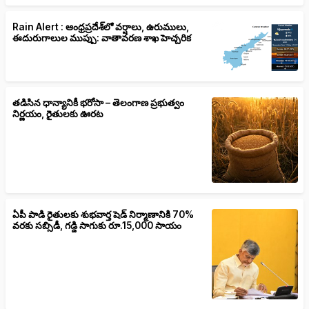
Rain Alert : ఆంధ్రప్రదేశ్‌లో వర్షాలు, ఉరుములు,
ఈదురుగాలుల ముప్పు: వాతావరణ శాఖ హెచ్చరిక
తడిసిన ధాన్యానికీ భరోసా – తెలంగాణ ప్రభుత్వం
నిర్ణయం, రైతులకు ఊరట
ఏపీ పాడి రైతులకు శుభవార్త షెడ్ నిర్మాణానికి 70%
వరకు సబ్సిడీ, గడ్డి సాగుకు రూ.15,000 సాయం