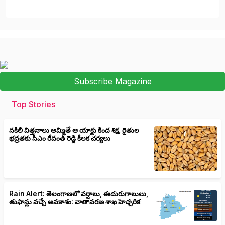
Subscribe Magazine
Top Stories
నకిలీ విత్తనాలు అమ్మితే ఆ యాక్టు కింద శిక్ష, రైతుల
భద్రతకు సీఎం రేవంత్ రెడ్డి కీలక చర్యలు
Rain Alert: తెలంగాణలో వర్షాలు, ఈదురుగాలులు,
తుఫాన్లు వచ్చే అవకాశం: వాతావరణ శాఖ హెచ్చరిక