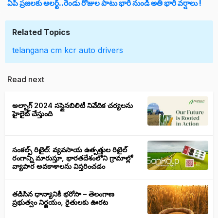
ఏపీ ప్రజలకు అలర్ట్‌..రెండు రోజుల పాటు భారీ నుండి అతి భారీ వర్షాలు !
Related Topics
telangana
cm kcr
auto drivers
Read next
అల్బాగ్ 2024 సస్టైనబిలిటీ నివేదిక చర్యలను
హైలైట్ చేస్తుంది
సంకల్ప్ రిటైల్: వ్యవసాయ ఉత్పత్తుల రిటైల్
రంగాన్ని మారుస్తూ, భారతదేశంలోని గ్రామాల్లో
వ్యాపార అవకాశాలను విస్తరించడం
తడిసిన ధాన్యానికీ భరోసా – తెలంగాణ
ప్రభుత్వం నిర్ణయం, రైతులకు ఊరట