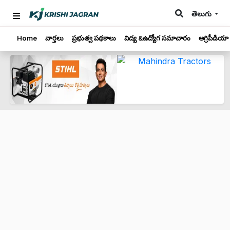
తెలుగు
Home
వార్తలు
ప్రభుత్వ పథకాలు
విద్య &ఉద్యోగ సమాచారం
అగ్రిపీడియా