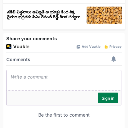
నకిలీ విత్తనాలు అమ్మితే ఆ యాక్టు కింద శిక్ష,
రైతుల భద్రతకు సీఎం రేవంత్ రెడ్డి కీలక చర్యలు
Share your comments