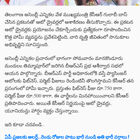
తెలంగాణ అసెంబ్లీ ఎన్నికల వేళ ముఖ్యమంత్రి కేసీఆర్ గులాబీ బాస్
చేసిన ప్రకటనతో ఆటో డ్రైవర్లలో ఆశాకిరణం తీసుకొచ్చారు. ఈ ప్రకటన
ఆటో డ్రైవర్లకు ప్రయోజనం చేకూర్చేందుకు ప్రత్యేకంగా రూపొందించిన
కొత్త హామీ వ్యవస్థను ప్రవేశపెట్టింది, వారి వృత్తి జీవితంలో సానుకూల
అభివృద్ధిని సూచిస్తుంది.
అసెంబ్లీ ఎన్నికల ప్రచారంలో భాగంగా సోమవారం మానకొండూరు
మండలం తిమ్మాపూర్‌లో జరిగిన బీఆర్‌ఎస్‌ ప్రభ ఆశీర్వాద సభలో
ఆయన పాల్గొన్నారు. బీఆర్‌ఎస్ పార్టీ అధికారంలోకి వస్తే ప్యాసింజర్
ఆటోలకు ఫిట్‌నెస్, పర్మిట్ ఫీజులు రెండింటినీ తొలగిస్తామని కేసీఆర్ తన
ప్రసంగంలో హామీ ఇచ్చారు. ప్రస్తుతం ఫిట్‌నెస్ ఫీజు రూ.750 కాగా,
పర్మిట్ ఫీజు రూ.500 కాగా, ఈ ఛార్జీలను మినహాయించాలని కేసీఆర్
ప్రతిపాదించారు. అయితే కేసీఆర్ నిర్ణయంపై ఆటో డ్రైవర్లు,
యూనియన్లు హార్షం వ్యక్తం చేస్తున్నాయి.
ఇది కూడా చదవండి..
ఏపీ ప్రజలకు అలర్ట్‌..రెండు రోజుల పాటు భారీ నుండి అతి భారీ వర్షాలు !