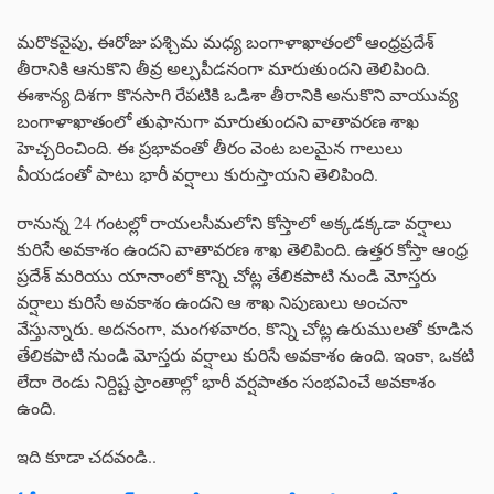
మరొకవైపు, ఈరోజు పశ్చిమ మధ్య బంగాళాఖాతంలో ఆంధ్రప్రదేశ్
తీరానికి ఆనుకొని తీవ్ర అల్పపీడనంగా మారుతుందని తెలిపింది.
ఈశాన్య దిశగా కొనసాగి రేపటికి ఒడిశా తీరానికి అనుకొని వాయువ్య
బంగాళాఖాతంలో తుఫానుగా మారుతుందని వాతావరణ శాఖ
హెచ్చరించింది. ఈ ప్రభావంతో తీరం వెంట బలమైన గాలులు
వీయడంతో పాటు భారీ వర్షాలు కురుస్తాయని తెలిపింది.
రానున్న 24 గంటల్లో రాయలసీమలోని కోస్తాలో అక్కడక్కడా వర్షాలు
కురిసే అవకాశం ఉందని వాతావరణ శాఖ తెలిపింది. ఉత్తర కోస్తా ఆంధ్ర
ప్రదేశ్ మరియు యానాంలో కొన్ని చోట్ల తేలికపాటి నుండి మోస్తరు
వర్షాలు కురిసే అవకాశం ఉందని ఆ శాఖ నిపుణులు అంచనా
వేస్తున్నారు. అదనంగా, మంగళవారం, కొన్ని చోట్ల ఉరుములతో కూడిన
తేలికపాటి నుండి మోస్తరు వర్షాలు కురిసే అవకాశం ఉంది. ఇంకా, ఒకటి
లేదా రెండు నిర్దిష్ట ప్రాంతాల్లో భారీ వర్షపాతం సంభవించే అవకాశం
ఉంది.
ఇది కూడా చదవండి..