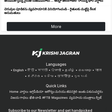
తరుముకొస్తున్న నైరుతి రుతుపవనాలు ... ఆంధ్రా తెలంగాణలో రానున్న భారీ వర్షాలు
చెరువుల పూడికను వ్యవసాయానికి వినియోగించండి – రైతులకు మట్టిపై కీలక
అనుమతులు
More
Languages
English
हिंदी
मराठी
ਪੰਜਾਬੀ
தமிழ்
മലയാളം
বাংলা
ಕನ್ನಡ
ଓଡିଆ
অসমীয়া
ગુજરાતી
Quick Links
Home
వార్తలు
అగ్రిపీడియా
ఆరోగ్యం మరియు జీవనశైలి
జంతు పశుసంవర్ధకం
విజయ గాథలు
ఖేతి బాడి
#FTB
Magazines
వ్యవసాయ యంత్రాలు
క్విజ్
Subscribe to our Newsletter and get handpicked