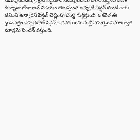
ఉన్నాడా లేదా అనే విషయం తెలుస్తుంది.అప్పుడే పెన్షన్ పొందే వారు
జీవించి ఉన్నారని పెన్షన్ చెల్లింపు సంస్థ గుర్తిస్తుంది. ఒకవేళ ఈ
ధ్రువపత్రం ఇవ్వకపోతే పెన్షన్ ఆగిపోతుంది. మళ్లీ సమర్పించిన తర్వాత
మాత్రమే పింఛన్ వస్తుంది.