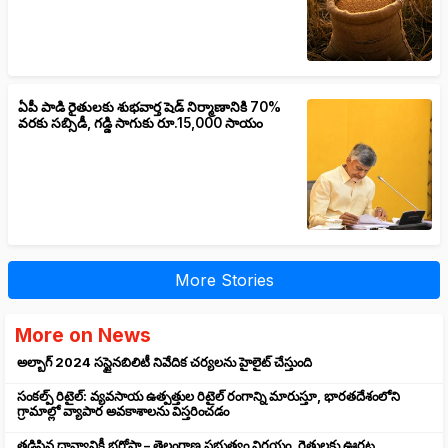
ఏపీ పాడి రైతులకు శుభవార్త షెడ్ నిర్మాణానికి 70%
వరకు సబ్సిడీ, గడ్డి సాగుకు రూ.15,000 సాయం
More Stories
More on News
అల్బాగ్ 2024 సస్టైనబిలిటీ నివేదిక చర్యలను హైలైట్ చేస్తుంది
సంకల్ప్ రిటైల్: వ్యవసాయ ఉత్పత్తుల రిటైల్ రంగాన్ని మారుస్తూ, భారతదేశంలోని
గ్రామాల్లో వ్యాపార అవకాశాలను విస్తరించడం
తడిసిన ధాన్యానికీ భరోసా – తెలంగాణ ప్రభుత్వం నిర్ణయం, రైతులకు ఊరట