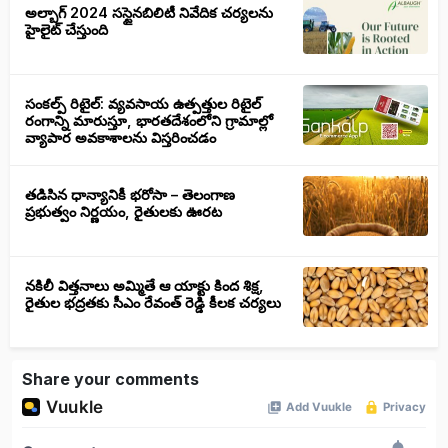
అల్బాగ్ 2024 సస్టైనబిలిటీ నివేదిక చర్యలను
హైలైట్ చేస్తుంది
సంకల్ప్ రిటైల్: వ్యవసాయ ఉత్పత్తుల రిటైల్
రంగాన్ని మారుస్తూ, భారతదేశంలోని గ్రామాల్లో
వ్యాపార అవకాశాలను విస్తరించడం
తడిసిన ధాన్యానికీ భరోసా – తెలంగాణ
ప్రభుత్వం నిర్ణయం, రైతులకు ఊరట
నకిలీ విత్తనాలు అమ్మితే ఆ యాక్టు కింద శిక్ష,
రైతుల భద్రతకు సీఎం రేవంత్ రెడ్డి కీలక చర్యలు
Share your comments