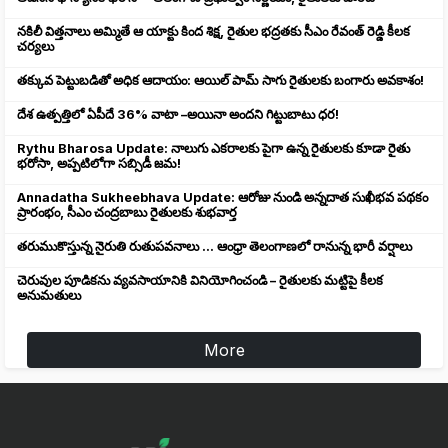
నకిలీ విత్తనాలు అమ్మితే ఆ యాక్టు కింద శిక్ష, రైతుల భద్రతకు సీఎం రేవంత్ రెడ్డి కీలక
చర్యలు
తక్కువ పెట్టుబడితో అధిక ఆదాయం: ఆయిల్ పామ్ సాగు రైతులకు బంగారు అవకాశం!
దేశ ఉత్పత్తిలో ఏపీదే 36% వాటా –అయినా అందని గిట్టుబాటు ధర!
Rythu Bharosa Update: నాలుగు ఎకరాలకు పైగా ఉన్న రైతులకు కూడా రైతు
భరోసా, అప్పటిలోగా సబ్సిడీ జమ!
Annadatha Sukheebhava Update: ఆరోజు నుండి అన్నదాత సుఖీభవ పథకం
ప్రారంభం, సీఎం చంద్రబాబు రైతులకు శుభవార్త
తరుముకొస్తున్న నైరుతి రుతుపవనాలు ... ఆంధ్రా తెలంగాణలో రానున్న భారీ వర్షాలు
చెరువుల పూడికను వ్యవసాయానికి వినియోగించండి – రైతులకు మట్టిపై కీలక
అనుమతులు
More