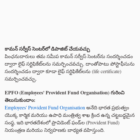
కామన్ సర్వీస్ సెంటర్‌లో డిపాజిట్ చేయవచ్చు
పింఛనుదారులు తమ సమీప కామన్ సర్వీస్ సెంటర్‌ను సందర్శించడం
ద్వారా లైఫ్ సర్టిఫికేట్‌లను సమర్పించవచ్చు. దాంతోపాటు పోస్టాఫీసును
సందర్శించడం ద్వారా కూడా లైఫ్ సర్టిఫికేట్‌లను (life certificate)
సమర్పించవచ్చు.
EPFO (Employees' Provident Fund Organisation) గురించి
తెలుసుకుందాం:
Employees' Provident Fund Organisation
అనేది భారత ప్రభుత్వం
యొక్క కార్మిక మరియు ఉపాధి మంత్రిత్వ శాఖ క్రింద ఉన్న చట్టబద్ధమైన
సంస్థ, ఇది భారతదేశంలో ప్రావిడెంట్ ఫండ్‌ల (Provident Fund)
నియంత్రణ మరియు నిర్వహణకు బాధ్యత వహిస్తుంది.