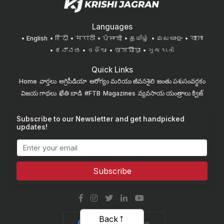
Languages
English
हिंदी
मराठी
ਪੰਜਾਬੀ
தமிழ்
മലയാളം
বাংলা
ಕನ್ನಡ
ଓଡିଆ
অসমীয়া
ગુજરાતી
Quick Links
Home
వార్తలు
అగ్రిపీడియా
ఆరోగ్యం మరియు జీవనశైలి
జంతు పశుసంవర్ధకం
విజయ గాథలు
ఖేతి బాడి
#FTB
Magazines
వ్యవసాయ యంత్రాలు
క్విజ్
Subscribe to our Newsletter and get handpicked
updates!
Subscribe
Back