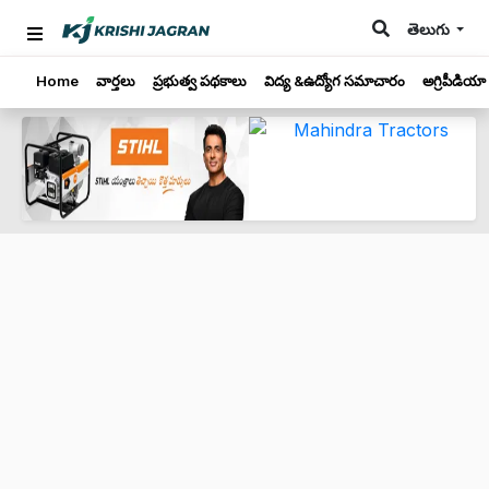
తెలుగు
Home
వార్తలు
ప్రభుత్వ పథకాలు
విద్య &ఉద్యోగ సమాచారం
అగ్రిపీడియా