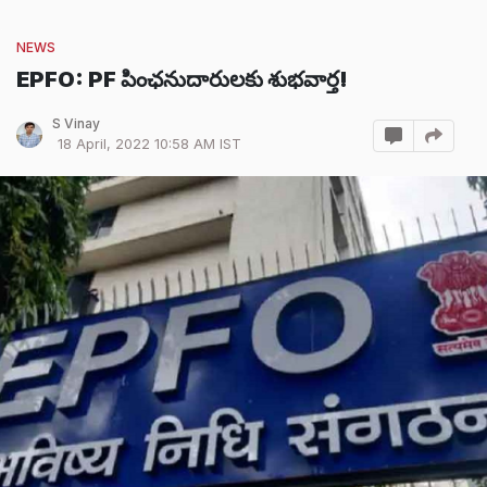
NEWS
EPFO: PF పింఛనుదారులకు శుభవార్త!
S Vinay
18 April, 2022 10:58 AM IST