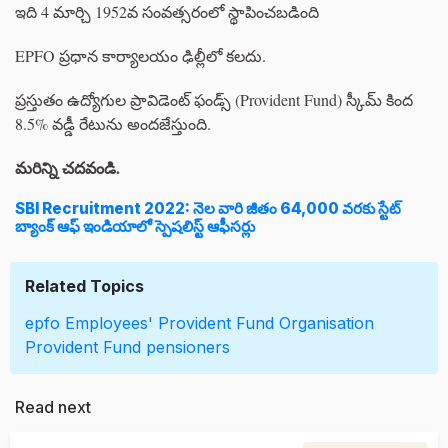
ఇది 4 మార్చి 1952వ సంవత్సరంలో స్థాపించబడింది
EPFO ప్రధాన కార్యాలయం ఢిల్లీలో కలదు.
ప్రస్తుతం ఉద్యోగుల ప్రావిడెంట్ ఫండ్స్ (Provident Fund) స్కీమ్ కింద
8.5% వడ్డీ రేటును అందజేస్తుంది.
మరిన్ని చదవండి.
SBI Recruitment 2022: నెల వారి జీతం 64,000 వరకు స్టేట్
బ్యాంక్ ఆఫ్ ఇండియాలో స్పెషలిస్ట్ ఆఫీసర్లు
Related Topics
epfo
Employees' Provident Fund Organisation
Provident Fund
pensioners
Read next