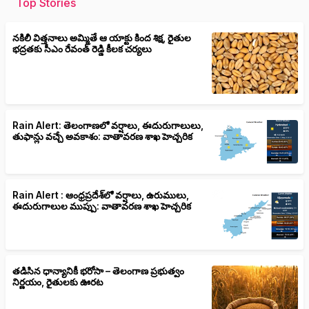
Top Stories
నకిలీ విత్తనాలు అమ్మితే ఆ యాక్టు కింద శిక్ష, రైతుల
భద్రతకు సీఎం రేవంత్ రెడ్డి కీలక చర్యలు
Rain Alert: తెలంగాణలో వర్షాలు, ఈదురుగాలులు,
తుఫాన్లు వచ్చే అవకాశం: వాతావరణ శాఖ హెచ్చరిక
Rain Alert : ఆంధ్రప్రదేశ్‌లో వర్షాలు, ఉరుములు,
ఈదురుగాలుల ముప్పు: వాతావరణ శాఖ హెచ్చరిక
తడిసిన ధాన్యానికీ భరోసా – తెలంగాణ ప్రభుత్వం
నిర్ణయం, రైతులకు ఊరట