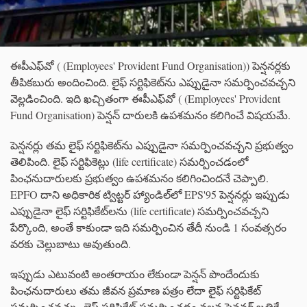
ఈపీఎఫ్‌వో ( (Employees' Provident Fund Organisation)) పెన్షనర్లకు
తీపికబురు అందించింది. లైఫ్ సర్టిఫికెట్‌ను ఎప్పుడైనా సమర్పించవచ్చని
వెల్లడించింది. ఇది ఖచ్చితంగా ఈపీఎఫ్‌వో ( (Employees' Provident
Fund Organisation) పెన్షన్ దారులకి ఉపశమనం కలిగించే విషయమే.
పెన్షనర్లు తమ లైఫ్ సర్టిఫికెట్‌ను ఎప్పుడైనా సమర్పించవచ్చని ప్రభుత్వం
తెలిపింది. లైఫ్ సర్టిఫికెట్లు (life certificate) సమర్పించడంలో
పింఛనుదారులకు ప్రభుత్వం ఉపశమనం కలిగించిందనే చెప్పాలి.
EPFO ​​దాని అధికారిక ట్విట్టర్ హ్యాండిల్‌లో EPS'95 పెన్షనర్లు ఇప్పుడు
ఎప్పుడైనా లైఫ్ సర్టిఫికేట్‌లను (life certificate) సమర్పించవచ్చని
పేర్కొంది, అంతే కాకుండా ఇది సమర్పించిన తేదీ నుండి 1 సంవత్సరం
వరకు చెల్లుబాటు అవుతుంది.
ఇప్పుడు ఎటువంటి అంతరాయం లేకుండా పెన్షన్ పొందేందుకు
పింఛనుదారులు తమ జీవన ప్రమాణ పత్రం లేదా లైఫ్ సర్టిఫికేట్
సమర్పించవచ్చు. లైఫ్ సర్టిఫికేట్ సమర్పించడం వలన పెన్షనర్ బతికే