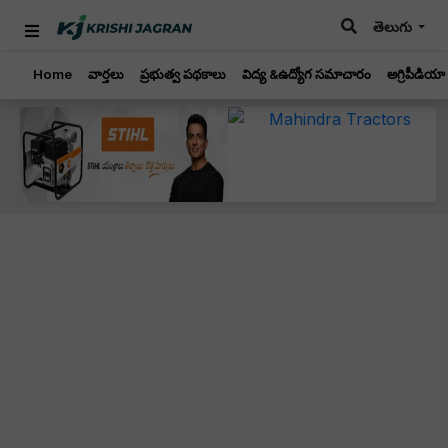
తెలుగు
Home
వార్తలు
ప్రభుత్వ పథకాలు
విద్య &ఉద్యోగ సమాచారం
అగ్రిపీడియా