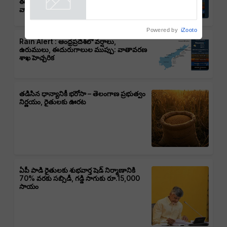
ఈదురుగాలులు, తుఫాన్లు వచ్చే అవకాశం:
వాతావరణ శాఖ హెచ్చరిక
Powered by
iZooto
Rain Alert : ఆంధ్రప్రదేశ్‌లో వర్షాలు,
ఉరుములు, ఈదురుగాలుల ముప్పు: వాతావరణ
శాఖ హెచ్చరిక
తడిసిన ధాన్యానికీ భరోసా – తెలంగాణ ప్రభుత్వం
నిర్ణయం, రైతులకు ఊరట
ఏపీ పాడి రైతులకు శుభవార్త షెడ్ నిర్మాణానికి
70% వరకు సబ్సిడీ, గడ్డి సాగుకు రూ.15,000
సాయం