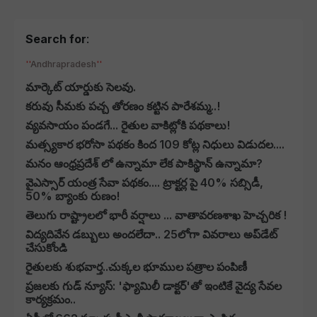
Search for
:
Andhrapradesh
మార్కెట్‌ యార్డుకు సెలవు.
కరువు సీమకు పచ్చ తోరణం కట్టిన పారేశమ్మ..!
వ్యవసాయం పండగే... రైతుల వాకిట్లోకి పథకాలు!
మత్స్యకార భరోసా పథకం కింద 109 కోట్ల నిధులు విడుదల....
మనం ఆంధ్రప్రదేశ్ లో ఉన్నామా లేక పాకిస్థాన్ ఉన్నామా?
వైఎస్సార్ యంత్ర సేవా పథకం.... ట్రాక్టర్ల పై 40% సబ్సిడీ,
50% బ్యాంకు రుణం!
తెలుగు రాష్ట్రాలలో భారీ వర్షాలు ... వాతావరణశాఖ హెచ్చరిక !
విద్యదివేన డబ్బులు అందలేదా.. 25లోగా వివరాలు అప్‌డేట్‌
చేసుకోండి
రైతులకు శుభవార్త..చుక్కల భూముల పత్రాల పంపిణీ
ప్రజలకు గుడ్ న్యూస్: 'ఫ్యామిలీ డాక్టర్‌'తో ఇంటికే వైద్య సేవల
కార్యక్రమం..