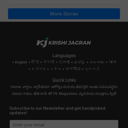
More Stories
Languages
English
हिंदी
मराठी
ਪੰਜਾਬੀ
தமிழ்
മലയാളം
বাংলা
ಕನ್ನಡ
ଓଡିଆ
অসমীয়া
ગુજરાતી
Quick Links
Home
వార్తలు
అగ్రిపీడియా
ఆరోగ్యం మరియు జీవనశైలి
జంతు పశుసంవర్ధకం
విజయ గాథలు
ఖేతి బాడి
#FTB
Magazines
వ్యవసాయ యంత్రాలు
క్విజ్
Subscribe to our Newsletter and get handpicked
updates!