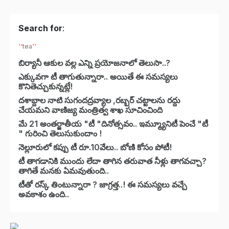
Search for
:
tea
బిర్యానీ ఆకుల వల్ల ఎన్ని ప్రయోజనాలో తెలుసా..?
ఎక్కువగా టీ తాగుతున్నారా.. అయితే ఈ సమస్యలు
కొనితెచ్చుకున్నట్లే!
దశాబ్దాల నాటి సుగందద్రవ్యాల ,రబ్బర్ చట్టాలను రద్దు
చేయమని వాణిజ్య మంత్రిత్వ శాఖ సూచించింది
మే 21 అంతర్జాతీయ "టీ "దినోత్సవం.. ఇమ్మ్యూనిటీ పెంచే "టీ
" గురించి తెలుసుకుందాం !
నెల్లూరులో కప్పు టీ రూ.10వేలు.. బోణి కోసం పోటీ!
టీ తాగడానికి ముందు లేదా తాగిన తరువాత నీళ్లు తాగవచ్చా?
తాగితే మనకు ఏమవుతుంది..
టీతో రస్క్ తింటున్నారా ? జాగ్రత్త..! ఈ సమస్యలు వచ్చే
అవకాశం ఉంది..