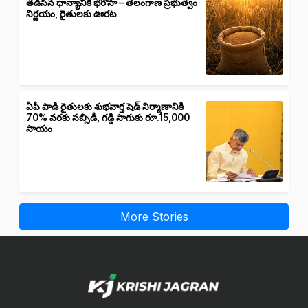
తడిసిన ధాన్యానికీ భరోసా – తెలంగాణ ప్రభుత్వం
నిర్ణయం, రైతులకు ఊరట
ఏపీ పాడి రైతులకు శుభవార్త షెడ్ నిర్మాణానికి
70% వరకు సబ్సిడీ, గడ్డి సాగుకు రూ.15,000
సాయం
More Stories