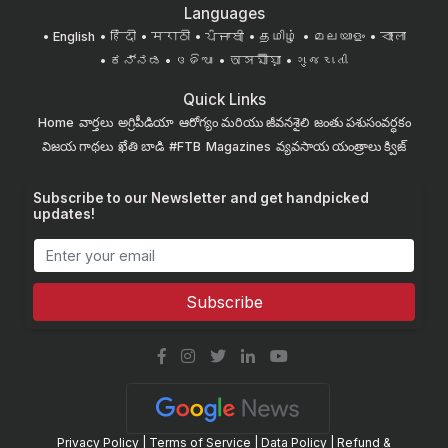
Languages
English
हिंदी
मराठी
ਪੰਜਾਬੀ
தமிழ்
മലയാളം
বাংলা
ಕನ್ನಡ
ଓଡିଆ
অসমীয়া
ગુજરાતી
Quick Links
Home
వార్తలు
అగ్రిపీడియా
ఆరోగ్యం మరియు జీవనశైలి
జంతు పశుసంవర్ధకం
విజయ గాథలు
ఖేతి బాడి
#FTB
Magazines
వ్యవసాయ యంత్రాలు
క్విజ్
Subscribe to our Newsletter and get handpicked
updates!
Subscribe
Privacy Policy
|
Terms of Service
|
Data Policy
|
Refund &