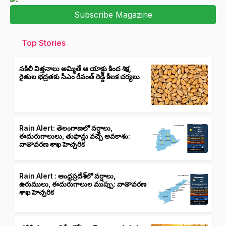
Subscribe Magazine
Top Stories
నకిలీ విత్తనాలు అమ్మితే ఆ యాక్టు కింద శిక్ష,
రైతుల భద్రతకు సీఎం రేవంత్ రెడ్డి కీలక చర్యలు
Rain Alert: తెలంగాణలో వర్షాలు,
ఈదురుగాలులు, తుఫాన్లు వచ్చే అవకాశం:
వాతావరణ శాఖ హెచ్చరిక
Rain Alert : ఆంధ్రప్రదేశ్‌లో వర్షాలు,
ఉరుములు, ఈదురుగాలుల ముప్పు: వాతావరణ
శాఖ హెచ్చరిక