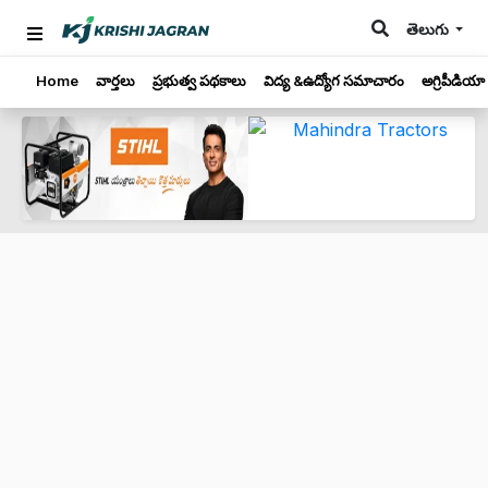
తెలుగు
Home
వార్తలు
ప్రభుత్వ పథకాలు
విద్య &ఉద్యోగ సమాచారం
అగ్రిపీడియా